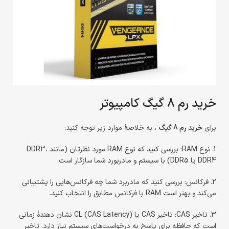
خرید رم 8 گیگ کامپیوتر
برای
خرید رم 8 گیگ
، به خلاصهٔ موارد زیر توجه کنید:
1. نوع RAM: بررسی کنید که نوع RAM مورد نظرتان (مانند DDR3،
DDR4 یا DDR5) با سیستم و مادربورد شما سازگار است.
2. فرکانس: بررسی کنید که مادربرد شما چه فرکانس‌هایی را پشتیبانی
می‌کند و بهتر است RAM با فرکانس مطابق را انتخاب کنید.
3. تاخیر CAS: تاخیر CAS یا CL (CAS Latency) نشان دهندهٔ زمانی
است که حافظه برای پاسخ به درخواست‌های سیستم نیاز دارد. تاخیر