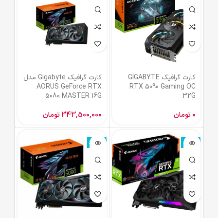
کارت گرافیک GIGABYTE
کارت گرافیک Gigabyte مدل
AORUS GeForce RTX
RTX 5090 Gaming OC
5080 MASTER 16G
32G
0
تومان
343,500,000
تومان
ناموجود
ناموجود