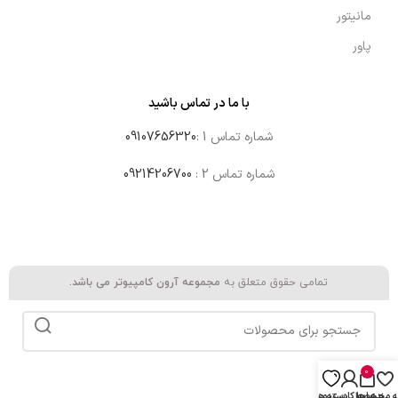
مانیتور
پاور
با ما در تماس باشید
شماره تماس 1 :
09107656320
شماره تماس 2 :
09214206700
تمامی حقوق متعلق به
مجموعه آرون کامپیوتر می باشد.
0
ه مندی ها
محصول
دسته ها
حساب کاربری من