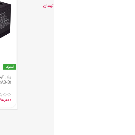
تومان
استوک
پاور کولر مستر 500 وات مدل RS-500-
ACAB-B1
2,990,000
تومان