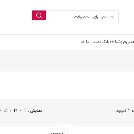
ورود / فرم ثبت ن
خانه
پاو
نمایش
9
12
18
24
د
ناموجود