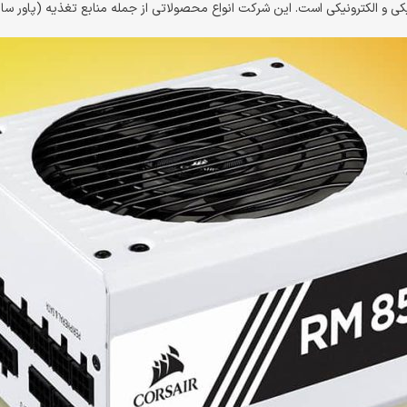
ز جمله منابع تغذیه (پاور ساپلای)، کابل‌ها، کانکتورها و تجهیزات شبکه را تولید