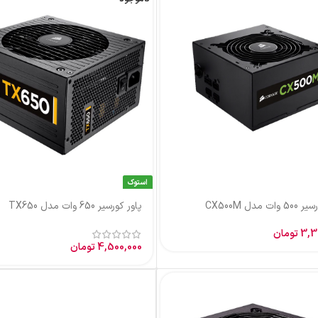
استوک
یر 650 وات مدل TX650
پاور کورسیر 750 وات مدل CX750M
5,200,000
تومان
4,500,
تومان