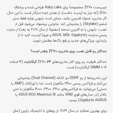
چیپ‌ست Z270 مخصوصاً برای Kaby Lake طراحی شده و برخلاف
Z170 (که نیاز به آپدیت داشت)، از همان ابتدا سازگار است. با این حال،
اگر مادربرد استوک قدیمی باشد، ممکن است بایوس اولیه فقط نسل
ششم (Skylake) را پشتیبانی کند؛ بنابراین پیشنهاد می‌شود قبل از
نصب، بایوس را به آخرین نسخه (معمولاً از سال ۲۰۱۷ به بعد) از سایت
رسمی سازنده (ASUS، MSI، Gigabyte و غیره) آپدیت کنید تا از
پایداری، ویژگی‌های جدید و رفع باگ‌ها مطمئن شوید.
حداکثر رم قابل نصب روی مادربرد Z270 چقدر است؟
حداکثر ظرفیت رم روی اکثر مادربردهای Z270
۶۴ گیگابایت
(۴ اسلات
DIMM × ۱۶ گیگابایت) است.
این مادربردها از رم DDR4 دو کاناله (Dual Channel) پشتیبانی
می‌کنند و فرکانس رسمی ۲۴۰۰ مگاهرتز است، اما با اورکلاک (XMP یا
دستی) می‌توانید به فرکانس‌های ۳۲۰۰، ۳۶۰۰، ۴۰۰۰ مگاهرتز یا حتی
بالاتر (در مدل‌های قوی VRM مانند ASUS ROG Maximus IX یا
Gigabyte AORUS) برسید.
برای بهترین عملکرد در سال ۲۰۲۶، از رم‌های با تایمینگ پایین (مثل