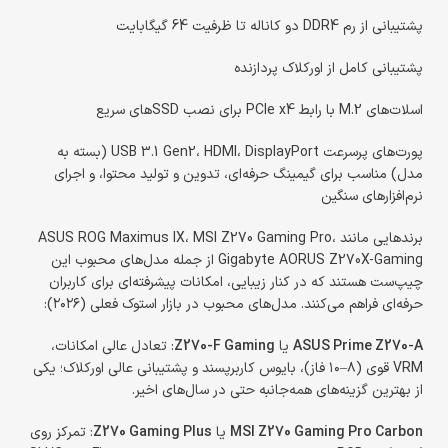
پشتیبانی از رم DDR4 دو کاناله تا ظرفیت 64 گیگابایت
پشتیبانی کامل از اورکلاک پردازنده
اسلات‌های M.2 با رابط PCIe x4 برای نصب SSDهای سریع
پورت‌های پرسرعت USB 3.1 Gen2، HDMI، DisplayPort (بسته به
مدل) مناسب برای گیمینگ حرفه‌ای، تدوین و تولید محتوا، و اجرای
نرم‌افزارهای سنگین
برندهایی مانند ASUS ROG Maximus IX، MSI Z270 Gaming Pro،
Gigabyte AORUS Z270X-Gaming از جمله مدل‌های محبوب این
چیپ‌ست هستند که در کنار زیبایی، امکانات پیشرفته‌ای برای کاربران
حرفه‌ای فراهم می‌کنند. مدل‌های محبوب در بازار استوک فعلی (۲۰۲۶):
ASUS Prime Z270-A
یا
Z270-F Gaming
: تعادل عالی امکانات،
VRM قوی (۸–۱۰ فاز)، بایوس کاربرپسند و پشتیبانی عالی اورکلاک؛ یکی
از بهترین گزینه‌های همه‌جانبه حتی در سال‌های اخیر.
MSI Z270 Gaming Pro Carbon
یا
Z270 Gaming Plus
: تمرکز روی