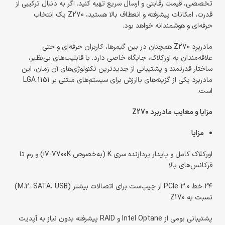
تخصصی، قیمت رقابتی و ارسال سریع تهیه کنید. اگر به دنبال ترکیبی از
قدرت، امکانات پیشرفته و انعطاف بالا هستید، Z270 یک انتخاب
حرفه‌ای و هوشمندانه خواهد بود.
مادربرد Z270 همچنان در بین گیمرها، کاربران حرفه‌ای و حتی
علاقه‌مندان به اورکلاک، جایگاه خاصی دارد. با قابلیت‌های بی‌نظیر،
ساختار قدرتمند و پشتیبانی از جدیدترین تکنولوژی‌های آن زمان، این
مادربرد یکی از گزینه‌های باارزش برای سیستم‌های مبتنی بر LGA 1151
است.
مزایا و معایب مادربرد Z270
مزایا
اورکلاک کامل و پایدار پردازنده سری K (به‌خصوص i7-7700K) و رم تا
فرکانس‌های بالا
۲۴ خط PCIe 3.0 از چیپ‌ست برای اتصالات بیشتر (M.2، SATA، USB)
نسبت به Z170
پشتیبانی بومی از Intel Optane و RAID پیشرفته بدون نیاز به آپدیت