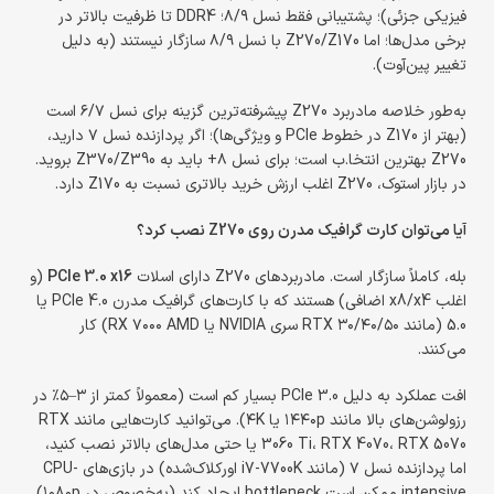
فیزیکی جزئی)؛ پشتیبانی فقط نسل ۸/۹؛ DDR4 تا ظرفیت بالاتر در
برخی مدل‌ها؛ اما Z270/Z170 با نسل ۸/۹ سازگار نیستند (به دلیل
تغییر پین‌آوت).
به‌طور خلاصه مادربرد Z270 پیشرفته‌ترین گزینه برای نسل ۶/۷ است
(بهتر از Z170 در خطوط PCIe و ویژگی‌ها)؛ اگر پردازنده نسل ۷ دارید،
Z270 بهترین انتخا.ب است؛ برای نسل ۸+ باید به Z370/Z390 بروید.
در بازار استوک، Z270 اغلب ارزش خرید بالاتری نسبت به Z170 دارد.
آیا می‌توان کارت گرافیک مدرن روی Z270 نصب کرد؟
بله، کاملاً سازگار است. مادربردهای Z270 دارای اسلات
PCIe 3.0 x16
(و
اغلب x8/x4 اضافی) هستند که با کارت‌های گرافیک مدرن PCIe 4.0 یا
5.0 (مانند RTX ۳۰/۴۰/۵۰ سری NVIDIA یا RX ۷۰۰۰ AMD) کار
می‌کنند.
افت عملکرد به دلیل PCIe 3.0 بسیار کم است (معمولاً کمتر از ۳–۵٪ در
رزولوشن‌های بالا مانند ۱۴۴۰p یا ۴K). می‌توانید کارت‌هایی مانند RTX
3060 Ti، RTX 4070، RTX 5070 یا حتی مدل‌های بالاتر نصب کنید،
اما پردازنده نسل ۷ (مانند i7-7700K اورکلاک‌شده) در بازی‌های CPU-
intensive ممکن است bottleneck ایجاد کند (به‌خصوص در ۱۰۸۰p).