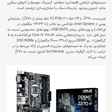
سیستم‌های ارتقایی اقتصادی-حرفه‌ای، گیمینگ متوسط و کارهای سنگین
مانند تدوین ویدیو، رندرینگ سبک یا مجازی‌سازی ارزشمند است.
چیپ‌ست Z270 با ۲۴ خط PCIe 3.0 (۴ خط بیشتر از Z170)، پشتیبانی
بومی از Intel Optane، فرکانس رم بالاتر (تا ۴۱۳۳+ مگاهرتز در
اورکلاک) و پورت‌های بیشتر USB/SATA، بهبودهای محسوسی نسبت به
نسل قبل دارد. با پردازنده‌هایی مانند Core i7-7700K اورکلاک‌شده به ۵
گیگاهرتز+، رم DDR4 سریع (۳۲۰۰–۴۰۰۰ مگاهرتز) و SSD NVMe،
عملکردی نزدیک به سیستم‌های میان‌رده قدیمی‌تر ارائه می‌دهد و در
ترکیب با کارت گرافیک مدرن، bottleneck کمتری نسبت به Z170
ایجاد می‌کند.