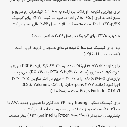
برای بهترین نتیجه، اورکلاک پردازنده به ۴.۸–۵.۲ گیگاهرتز، رم سریع و
منبع تغذیه قوی (۶۵۰–۸۵۰ وات) توصیه می‌شود. Z270 برای گیمینگ
۱۴۴۰p/۴K با تنظیمات متوسط تا بالا در سال ۲۰۲۶ عالی عمل می‌کند.
مادربرد Z270 برای گیمینگ در سال ۲۰۲۶ مناسب است؟
بله، برای
گیمینگ متوسط تا نیمه‌حرفه‌ای
همچنان گزینه خوبی است
(به‌خصوص.با اورکلاک).
با پردازنده i7-7700K اورکلاک‌شده، رم ۳۲–۶۴ گیگابایت DDR4 سریع و
کارت گرافیک مدرن (مانند RTX 4060/4070 یا RX 7600)، می‌توانید
بازی‌های ۱۰۸۰p/۱۴۴۰p را با ۶۰–۱۲۰+ فریم در اکثر عناوین ۲۰۲۵–۲۰۲۶
اجرا کنید (مانند Cyberpunk 2077 با DLSS، Valorant، CS2،
Fortnite، GTA VI در تنظیمات متوسط/بالا).
برای گیمینگ سنگین ۴K، ray tracing حداکثری یا عناوین جدید AAA با
حداکثر تنظیمات، پردازنده قدیمی محدودیت ایجاد می‌کند و
پلتفرم‌های جدیدتر (Ryzen 7000/9000 یا Intel نسل ۱۳+) بهتر هستند.