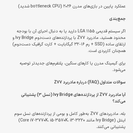
عملکرد پایین در بازی‌های مدرن ۲۰۲۶ (bottleneck CPU شدید)
جمع‌بندی
اگر سیستم قدیمی LGA 1155 دارید یا به دنبال احیای آن با بودجه
محدود هستید، مادربرد Z77 با پردازنده‌های دست‌دوم Ivy Bridge و
ارتقای ساده (SSD + رم ۱۶–۳۲ گیگابایت + کارت گرافیک دست‌دوم)
همچنان کاربردی است.
برای گیمینگ مدرن یا کارهای سنگین، پلتفرم‌های جدیدتر توصیه
می‌شود.
سوالات متداول (FAQ) درباره مادربرد Z77
آیا مادربرد Z77 از پردازنده‌های Ivy Bridge (نسل ۳) پشتیبانی
می‌کند؟
بله، مادربردهای Z77 به‌طور کامل و بومی از پردازنده‌های نسل سوم
اینتل (Ivy Bridge مانند Core i7-3770K، i5-3570K، i3-3220)
پشتیبانی می‌کنند.