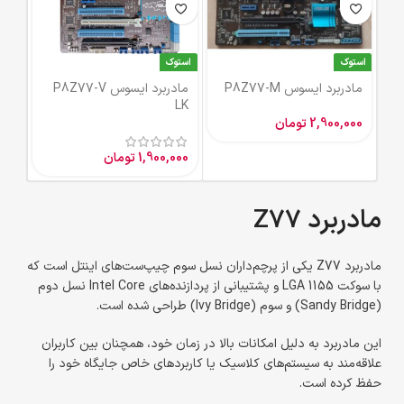
استوک
استوک
مادربرد ایسوس P8Z77-M
مادربرد ایسوس P8Z77-V
LK
2,900,000
تومان
1,900,000
تومان
مادربرد Z77
مادربرد Z77 یکی از پرچم‌داران نسل سوم چیپ‌ست‌های اینتل است که
با سوکت LGA 1155 و پشتیبانی از پردازنده‌های Intel Core نسل دوم
(Sandy Bridge) و سوم (Ivy Bridge) طراحی شده است.
این مادربرد به دلیل امکانات بالا در زمان خود، همچنان بین کاربران
علاقه‌مند به سیستم‌های کلاسیک یا کاربردهای خاص جایگاه خود را
حفظ کرده است.