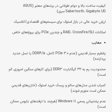
کیفیت ساخت بالا و دوام طولانی در برندهای معتبر (ASUS
Sabertooth، Gigabyte UD سری)
ارزش خرید عالی در بازار استوک برای سیستم‌های اقتصادی/کلاسیک
امکانات RAID، CrossFire/SLI و چندین PCIe برای پروژه‌های خاص
معایب
پلتفرم بسیار قدیمی (عدم PCIe 3.0 کامل، DDR4/5 یا نسل جدید
پردازنده)
محدودیت رم به ۳۲ گیگابایت DDR3 (برای کارهای سنگین امروزی کم
است)
کمیاب شدن مدل‌های سالم و ریسک خرید استوک (خازن‌های قدیمی
ممکن است متورم شوند)
عدم پشتیبانی رسمی Windows 11 (هرچند با ترفندهای بایوس ممکن
است)