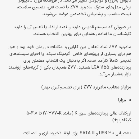
بایوس به‌روز) و موجودی تغییر می‌کنند. در فروشگاه آرون کامپیوتر،
برخی مدل‌های استوک مادربرد Z77 با تست فنی، تضمین سلامت،
قیمت مناسب و پشتیبانی تخصصی عرضه می‌شوند.
در صورتی که سیستم قدیمی دارید و قصد ارتقاء یا تعمیر آن را دارید،
کارشناسان ما آماده راهنمایی برای بهترین انتخاب هستند.
مادربرد Z77 نماد تعادل بین کارایی و امکانات در زمان خود بود و هنوز
هم برای بسیاری از پروژه‌های خاص، گیمینگ سبک، یا احیای سیستم‌های
قدیمی کاملاً کارآمد است. اگر به‌دنبال یک انتخاب مطمئن برای
پردازنده‌های LGA 1155 هستید، Z77 همچنان یکی از گزینه‌های ارزشمند
بازار به‌شمار می‌آید.
مزایا و معایب مادربرد Z77
(برای تصمیم‌گیری بهتر)
مزایا
اورکلاک عالی پردازنده‌های سری K (مانند i7-3770K تا ۴.۸–۵
گیگاهرتز+)
پشتیبانی USB 3.0 و SATA III برای ارتقا ذخیره‌سازی و اتصالات