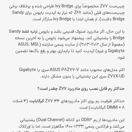
چیپ‌ست Z77 مخصوصاً برای Ivy Bridge طراحی شده و برخلاف برخی
چیپ‌ست‌های قبلی (مانند Z68 که نیاز به آپدیت بایوس برای Sandy
Bridge داشت)، از همان ابتدا با Ivy Bridge سازگار است.
با این حال، اگر مادربرد استوک قدیمی باشد و بایوس اولیه فقط Sandy
Bridge را پشتیبانی کند، پیشنهاد می‌شود بایوس را به آخرین نسخه
(معمولاً از سال ۲۰۱۲–۲۰۱۳) از سایت رسمی سازنده (ASUS، MSI،
Gigabyte و غیره) آپدیت کنید تا پایداری بهتر و رفع باگ‌ها تضمین
شود.
اکثر مدل‌های محبوب مانند ASUS P8Z77-V سری یا Gigabyte
Z77X-UD سری این پشتیبانی را بدون مشکل دارند.
حداکثر رم قابل نصب روی مادربرد Z77 چقدر است؟
حداکثر ظرفیت رم روی اکثر مادربردهای Z77
۳۲ گیگابایت
(۴ اسلات
DIMM × ۸ گیگابایت) است.
این مادربردها از رم DDR3 دو کاناله (Dual Channel) پشتیبانی
می‌کنند و فرکانس رسمی ۱۳۳۳–۱۶۰۰ مگاهرتز است، اما با اورکلاک