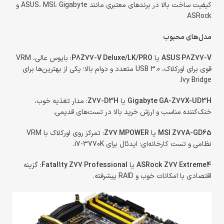
کیفیت ساخت بالا در برندهای معتبری مانند ASUS، MSI، Gigabyte و
ASRock
مدل‌های محبوب
ASUS P8Z77-V
یا
P8Z77-V Deluxe/LK/PRO
: بایوس عالی، VRM
قوی برای اورکلاک، USB 3.0 متعدد و دوام بالا؛ یکی از بهترین‌ها برای
Ivy Bridge.
Gigabyte GA-Z77X-UD3H
یا
Z77-D3H
: مدار تغذیه خوب،
خنک‌کننده مناسب و ارزش خرید بالا در تست‌های قدیمی.
MSI Z77A-GD65
یا
Z77 MPOWER
: تمرکز روی اورکلاک با VRM
نظامی و تست کارخانه‌ای؛ ایدئال برای i7-3770K.
ASRock Z77 Extreme4
یا
Fatal1ty Z77 Professional
: گزینه
اقتصادی با امکانات خوب و RAID پیشرفته.