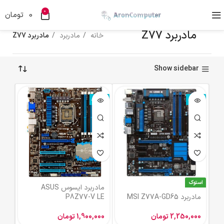
0
0
تومان
مادربرد Z77
خانه
مادربرد
مادربرد Z77
Show sidebar
ناموجود
ناموجود
استوک
مادربرد ایسوس ASUS
مادربرد MSI Z77A-GD65
P8Z77-V LE
2,250,000
تومان
1,900,000
تومان