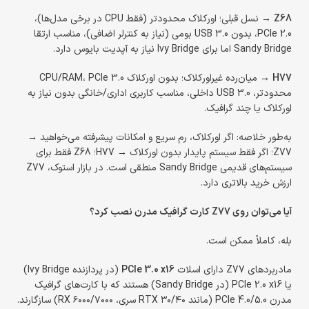
Z68
→ نسل قبلی؛ اورکلاک محدودتر (فقط CPU در برخی مدل‌ها)،
PCIe 2.0، بدون USB 3.0 بومی (نیاز به کنترلر اضافی)، مناسب ارتقا
Sandy Bridge اما برای Ivy Bridge نیاز به آپدیت بایوس دارد.
H77
→ میان‌رده غیراورکلاک؛ بدون اورکلاک CPU/RAM، PCIe 3.0
محدودتر، USB 3.0 داخلی، مناسب کاربری اداری/خانگی بدون نیاز به
اورکلاک یا چند گرافیک.
به‌طور خلاصه: اگر اورکلاک، رم سریع و امکانات پیشرفته می‌خواهید →
Z77؛ اگر فقط سیستم پایدار بدون اورکلاک → H77؛ Z68 فقط برای
سیستم‌های قدیمی Sandy Bridge منطقی است. در بازار استوک، Z77
ارزش خرید بالاتری دارد.
آیا می‌توان روی Z77 کارت گرافیک مدرن نصب کرد؟
بله، کاملاً ممکن است.
مادربردهای Z77 دارای اسلات
PCIe 3.0 x16
(در پردازنده Ivy Bridge)
یا PCIe 2.0 x16 (در Sandy Bridge) هستند که با کارت‌های گرافیک
مدرن PCIe 4.0/5.0 (مانند RTX ۳۰/۴۰ سری، RX ۶۰۰۰/۷۰۰۰) سازگارند.