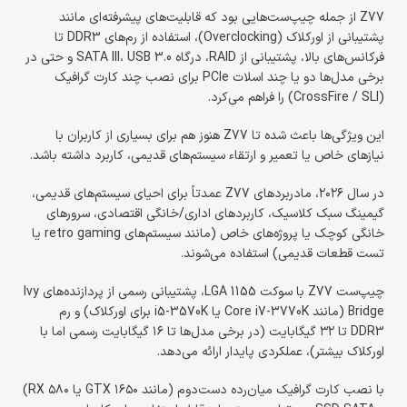
Z77 از جمله چیپ‌ست‌هایی بود که قابلیت‌های پیشرفته‌ای مانند
پشتیبانی از اورکلاک (Overclocking)، استفاده از رم‌های DDR3 تا
فرکانس‌های بالا، پشتیبانی از RAID، درگاه SATA III، USB 3.0 و حتی در
برخی مدل‌ها دو یا چند اسلات PCIe برای نصب چند کارت گرافیک
(CrossFire / SLI) را فراهم می‌کرد.
این ویژگی‌ها باعث شده تا Z77 هنوز هم برای بسیاری از کاربران با
نیازهای خاص یا تعمیر و ارتقاء سیستم‌های قدیمی، کاربرد داشته باشد.
در سال ۲۰۲۶، مادربردهای Z77 عمدتاً برای احیای سیستم‌های قدیمی،
گیمینگ سبک کلاسیک، کاربردهای اداری/خانگی اقتصادی، سرورهای
خانگی کوچک یا پروژه‌های خاص (مانند سیستم‌های retro gaming یا
تست قطعات قدیمی) استفاده می‌شوند.
چیپ‌ست Z77 با سوکت LGA 1155، پشتیبانی رسمی از پردازنده‌های Ivy
Bridge (مانند Core i7-3770K یا i5-3570K برای اورکلاک) و رم
DDR3 تا ۳۲ گیگابایت (در برخی مدل‌ها تا ۱۶ گیگابایت رسمی اما با
اورکلاک بیشتر)، عملکردی پایدار ارائه می‌دهد.
با نصب کارت گرافیک میان‌رده دست‌دوم (مانند GTX ۱۶۵۰ یا RX ۵۸۰)