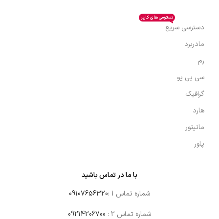
دسترسی های کاربر
دسترسی سریع
مادربرد
رم
سی پی یو
گرافیک
هارد
مانیتور
پاور
با ما در تماس باشید
شماره تماس 1 :
09107656320
شماره تماس 2 :
09214206700