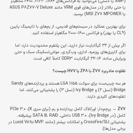
(XMP یا دستی) می‌توانید به فرکانس‌های ۱۸۶۶، ۲۱۳۳، ۲۴۰۰ مگاهرتز
یا حتی بالاتر (در مدل‌های قوی VRM مانند ASUS P8Z77-V Deluxe
یا MSI Z77 MPOWER) برسید.
برای بهترین عملکرد در سیستم‌های قدیمی، از رم‌های با تایمینگ پایین
(CL9 یا بهتر) و فرکانس ۱۶۰۰–۲۰۰۰ مگاهرتز استفاده کنید.
اگر بیش از ۳۲ گیگابایت نیاز دارید، این پلتفرم محدودیت دارد؛ اما
برای کاربری‌های روزمره، اداری، وب‌گردی، مولتی‌تسکینگ سبک و حتی
ویرایش ساده، ۱۶–۳۲ گیگابایت DDR3 کاملاً کافی است.
تفاوت مادربرد Z77 با Z68 یا H77 چیست؟
هر سه چیپ‌ست برای سوکت LGA 1155 هستند و پردازنده‌های Sandy
Bridge (نسل ۲) و Ivy Bridge (نسل ۳) را پشتیبانی می‌کنند، اما
تفاوت‌های کلیدی دارند:
Z77
→ پرچم‌دار؛ اورکلاک کامل پردازنده و رم (برای سری K)، PCIe 3.0
کامل (در Ivy Bridge)، USB 3.0 داخلی، SATA III، RAID پیشرفته،
پشتیبانی CrossFire/SLI و امکانات بیشتر (مانند Lucid Virtu MVP در
برخی مدل‌ها).