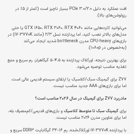
افت عملکرد به دلیل PCIe 3.0/2.0 بسیار ناچیز است (کمتر از ۵٪ در
رزولوشن‌های بالا).
می‌توانید کارت‌هایی مانند GTX ۱۶۵۰، RTX ۳۰۶۰، RTX ۴۰۶۰ یا حتی
مدل‌های بالاتر نصب کنید، اما پردازنده نسل ۲/۳ (مانند i7-3770K) در
بازی‌های CPU-heavy مدرن bottleneck شدید ایجاد می‌کند
(به‌خصوص در ۱۰۸۰p).
برای بهترین نتیجه، اورکلاک پردازنده به ۴.۵–۵ گیگاهرتز، رم سریع و منبع
تغذیه مناسب توصیه می‌شود.
Z77 برای گیمینگ سبک/کلاسیک یا ارتقای سیستم قدیمی عالی است،
اما برای بازی‌های AAA جدید مناسب نیست.
مادربرد Z77 برای گیمینگ در سال ۲۰۲۶ مناسب است؟
برای
گیمینگ سبک تا متوسط کلاسیک
و بازی‌های قدیمی/کم‌مصرف بله،
اما برای عناوین مدرن ۲۰۲۶ مناسب نیست.
با پردازنده i7-3770K اورکلاک‌شده، رم ۱۶–۳۲ گیگابایت DDR3 سریع و