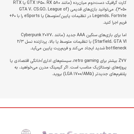
کارت گرافیک دست‌دوم میان‌رده (مانند GTX ۱۶۵۰، RX ۵۸۰ یا RTX
۳۰۵۰)، می‌توانید بازی‌های قدیمی (GTA V، CS:GO، League of
Legends، Fortnite در تنظیمات پایین/متوسط) یا eSports را با ۶۰+
فریم اجرا کنید.
اما برای بازی‌های سنگین AAA جدید (مانند Cyberpunk 2077،
Starfield، GTA VI) با تنظیمات متوسط یا بالا، پردازنده نسل ۲/۳
bottleneck شدید ایجاد می‌کند و فریم‌ریت پایین می‌آید.
Z77 بیشتر برای retro gaming، سیستم‌های اداری/خانگی اقتصادی یا
پروژه‌های نوستالژیک مناسب است. اگر گیمینگ مدرن می‌خواهید، به
پلتفرم‌های جدیدتر (LGA 1700/AM5) بروید.