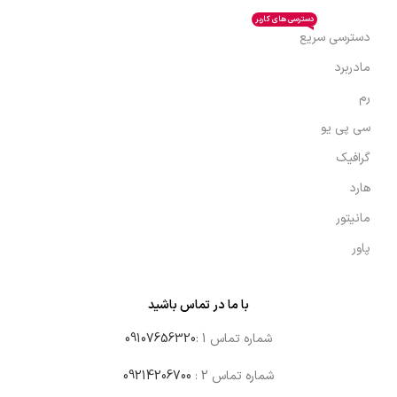
دسترسی های کاربر
دسترسی سریع
مادربرد
رم
سی پی یو
گرافیک
هارد
مانیتور
پاور
با ما در تماس باشید
شماره تماس 1 :
09107656320
شماره تماس 2 :
09214206700