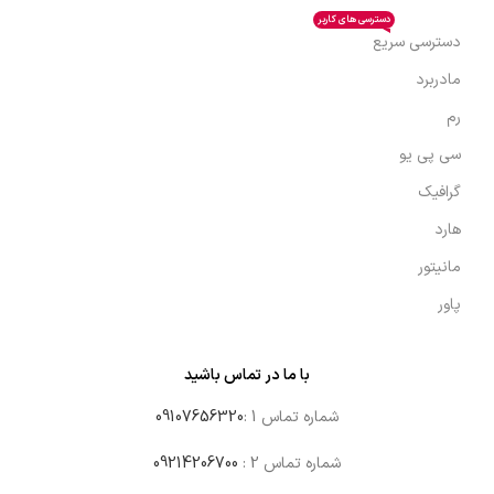
دسترسی های کاربر
دسترسی سریع
مادربرد
رم
سی پی یو
گرافیک
هارد
مانیتور
پاور
با ما در تماس باشید
شماره تماس 1 :
09107656320
شماره تماس 2 :
09214206700