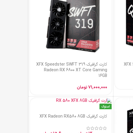
XFX Speedst
Rade