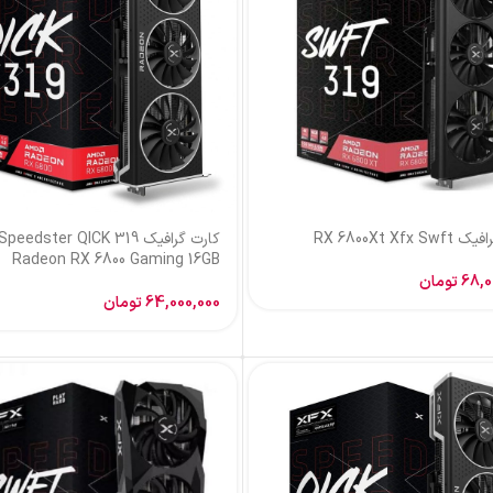
کارت گرافیک XFX Speedster QICK 319
کارت گرافیک er SWFT 319
on RX 6800 XT Core Gaming
Radeon RX 6800 Gaming 1
16GB
64,000,
تومان
71,000,000
تومان
استوک
کارت گرافیک XFX Radeon RX580 8GB