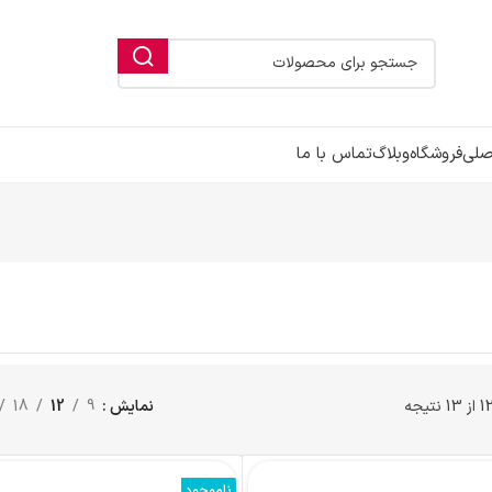
ورود / فرم ثبت ن
خانه
گرافیک
کا
نمایش
9
12
18
24
د