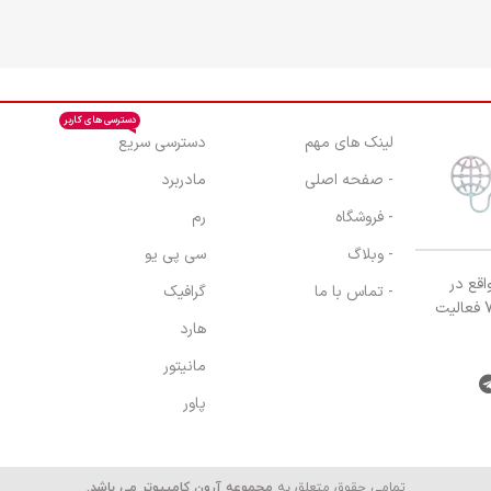
دسترسی های کاربر
با ما در تماس باشید
ترسی سریع
شماره تماس 1 :
09107656320
دربرد
شماره تماس 2 :
09214206700
 پی یو
افیک
رد
نیتور
ور
کامپیوتر می باشد.