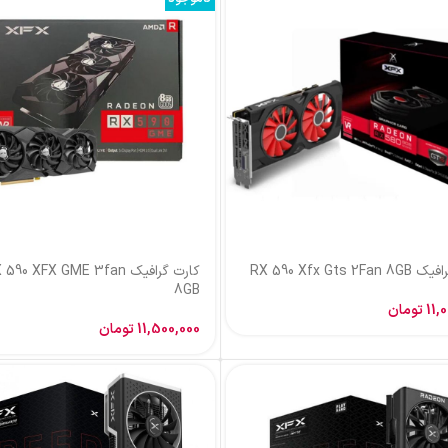
کارت گرافیک RX 590 XFX GME 3fan
کارت گرافیک RX 6800Xt Xfx Merc 16GB
75,000,000
تومان
11,500
تومان