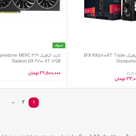
استوک
کارت گرافیک XFX Speedster MERC 319
کارت گرافیک er MERC 319
RX 6900 XT 16GB
Radeon RX 6700 XT 1
29,500,
تومان
63,000,000
تومان
→
2
1