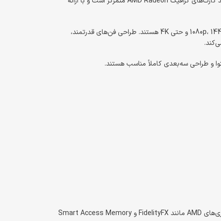
خصصی روی تولید کارت‌های گرافیک AMD Radeon متمرکز است و با ارائه
حتی 4K هستند. طراحی فن‌های قدرتمند،
به، و پشتیبانی کامل از فناوری‌های AMD مانند FidelityFX و Smart Access Memory