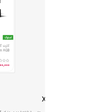
استوک
استوک
کارت گرافیک XFX RX5700XT Triple
2GB
Dissipation 8GB
000
33,000,000
تومان