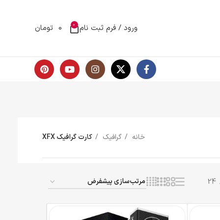
0
ام
0
تومان
رت گرافیک XFX