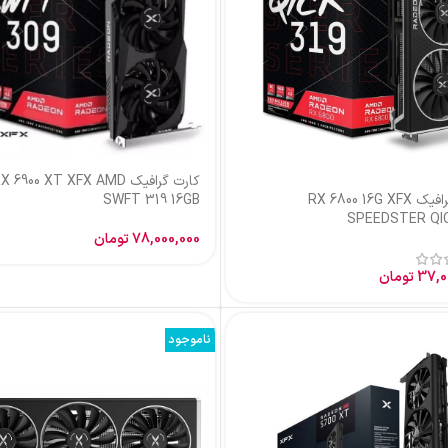
12,000,000
تومان
–
15,600,000
کارت گرافیک RX 6900 XT XFX AMD
SWFT 319 1
78,000,
تومان
د
ناموجود