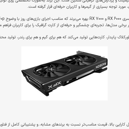
کارت گرافیک XFX یکی از برندهای معتبر و شناخته‌شده در دنیای گیمینگ و پردازش‌های گرافیکی سنگین است. این برند به‌صورت ت
رار گرفته است.
محصولات XFX از جدیدترین چیپ‌ست‌های گرافیکی AMD مانند سری RX 6000 و RX 7000 بهره می‌برند که مناسب اجرای بازی‌های روز با وضوح 1080p، 1440p و 
 گرافیک را برای کاربران فراهم می‌کند.
خرید کارت گرافیک XFX انتخابی عالی برای کسانی است که به‌دنبال کارایی بالا، قیمت مناسب‌تر نسبت به برندهای مشا