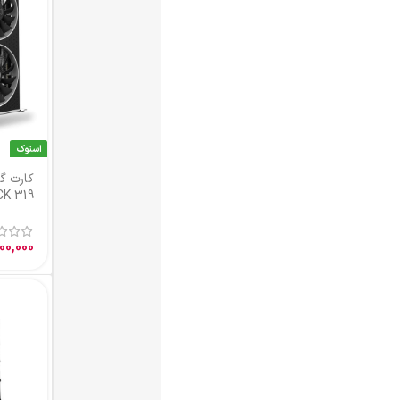
استوک
کارت گرافیک RX 6800 16G XFX
6GB
SPEEDSTER QICK 319
000
37,000,000
تومان
ناموجو