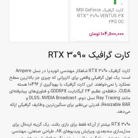
استوک
کارت گرافیک MSI GeForce
RTX™ 3090 VENTUS 3X
24G OC
104,500,000
تومان
کارت گرافیک RTX 3090
کارت گرافیک RTX 3090 شاهکار مهندسی انویدیا در نسل Ampere
است؛ یک غول گرافیکی واقعی برای کاربرانی که چیزی جز بالاترین سطح
عملکرد را نمی‌خواهند. این کارت گرافیک با بهره‌گیری از 10496 هسته
CUDA، حافظه‌ی عظیم 24 گیگابایت GDDR6X و فناوری‌های پیشرفته‌ای
مانند Ray Tracing نسل دوم، DLSS، NVIDIA Broadcast و
Resizable BAR، قدرتی بی‌نظیر برای سنگین‌ترین وظایف گرافیکی ارائه
می‌دهد.
RTX 3090 بیشتر از آن‌که فقط برای بازی باشد، یک گزینه ایده‌آل برای
مدل‌سازی سه‌بعدی، ویرایش ویدیوهای 8K، طراحی صنعتی، مهندسی