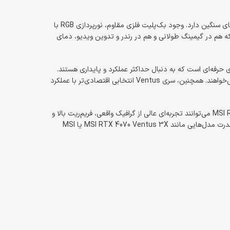
سیستم خنک‌کننده اختصاصی MSI با نام TORX Fan در نسخه‌های جدید خود عملکردی کم‌صدا و خنک را حتی در هنگام اجرای بازی‌ها یا پردازش‌های سنگین دارد. وجود بک‌پلیت فلزی مقاوم، نورپردازی RGB با
. این کارت‌ها به گونه‌ای ساخته شده‌اند که هم در گیمینگ طولانی و هم در رندر و تدوین ویدیو، دمای
ف عرضه می‌شوند که هرکدام برای کاربری خاصی طراحی شده‌اند. سری Gaming X Trio مناسب گیمرهای حرفه‌ای است که به دنبال حداکثر عملکرد و پایداری هستند.
سری Suprim X لوکس‌ترین خانواده‌ی MSI است و با کولینگ قدرتمند، طراحی پریمیوم و نورپردازی جذاب، برای کسانی ساخته شده که بهترین را می‌خواهند. همچنین، سری Ventus انتخابی اقتصادی‌تر با عملکرد
اگر به دنبال اجرای بازی‌های روز با وضوح 4K یا حتی 8K هستید، مدل‌هایی مانند MSI RTX 4090 Suprim X 24GB یا MSI RTX 4080 Gaming X Trio می‌توانند تجربه‌ای عالی از گرافیک واقعی، فریم‌ریت بالا و
اجرای روان را ارائه دهند. از طرفی، طراحان، تدوین‌گران و کاربران نرم‌افزارهایی مانند Blender، Premiere Pro و DaVinci Resolve نیز می‌توانند از قدرت مدل‌هایی مانند MSI RTX 4070 Ventus 3X یا MSI