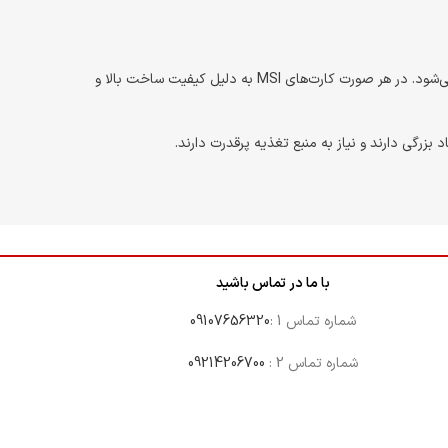
قیمت کارت گرافیک‌های MSI بسته به مدل، ظرفیت حافظه و نوع چیپ متفاوت است. معمولاً از مدل‌های میان‌رده تا نسخه‌های حرفه‌ای را شامل می‌شود. در هر صورت کارت‌های MSI به دلیل کیفیت ساخت بالا و
با ما در تماس باشید
شماره تماس 1 :
09107656320
شماره تماس 2 :
09214206700