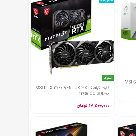
استوک
MSI GeFo
کارت گرافیک MSI RTX 3060 VENTUS 3X
12GB OC GDDR6
28,500,000
تومان