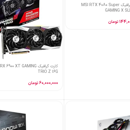
کارت گرافیک MSI RTX 4080 Super
GAMING X SL
144,0
تومان
کارت گرافیک  6900 XT GAMING
TRIO Z 16G
60,000,000
تومان