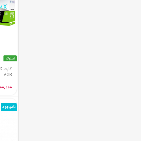
استوک
8GB
00,000
ناموجود