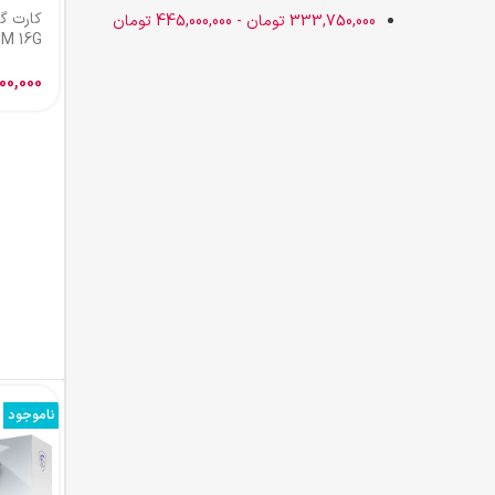
333,750,000
تومان
-
445,000,000
تومان
IM 16G
00,000
ناموجود