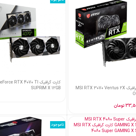
کارت گرافیک rce RTX 4070 TI
کارت گرافیک MSI RTX 3070 Ventus 2X
SUPRIM X 12GB
O
33,5
تومان
ناموجود