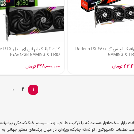
کارت گرافیک ام اس آی Radeon RX 6800
کارت گرافیک ام اس
4080 16GB GAMING X TRIO
GAMING X TR
43,4
تومان
248,000,000
تومان
→
2
1
بازار سخت‌افزار هستند که با ترکیب طراحی زیبا، سیستم خنک‌کنندگی پیشرفته و ع
د. شرکت MSI با سال‌ها تجربه در ساخت قطعات کامپیوتری، توانسته جایگاه ویژه‌ای در میان برندهای مع