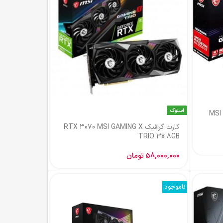
استوک
MSI RX
کارت گرافیک RTX 3070 MSI GAMING X
TRIO 3x 8GB
58,000,000
تومان
ناموجود