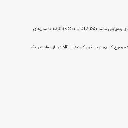
خرید کارت گرافیک MSI برای افرادی که به دنبال کیفیت ساخت بالا، عملکرد پایدار و زیبایی ظاهری هستند انتخابی هوشمندانه است. MSI در مدل‌های رده‌پایین مانند GTX 1650 یا RX 6600 گرفته تا مدل‌های
باید به عواملی مانند میزان حافظه گرافیکی (VRAM)، اندازه کارت (برای سازگاری با کیس)، توان مصرفی، قابلیت اورکلاک، و نوع کاربری توجه کرد. کارت‌های MSI در بازی‌ها، رندرینگ