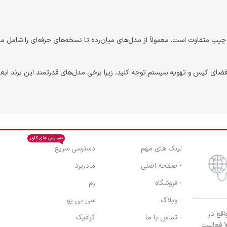
دسترسی های کاربر
لینک های مهم
دسترسی سریع
- صفحه اصلی
مادربرد
- فروشگاه
رم
- وبلاگ
سی پی یو
اقع در
- تماس با ما
گرافیک
ولیعصر، چهار راه طالقانی ،مجتمع تجاری اداری نور ، واحد 7093/1 فعالیت