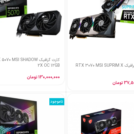
کارت گرافیک 070 MSI SHADOW
کارت گرافیک RTX 3070 MSI SUPRIM X
2X OC 12GB
130,000,000
تومان
37,5
تومان
ناموجود