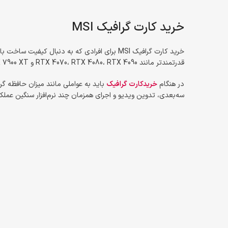
خرید کارت گرافیک MSI
قدرتمندتر مانند RTX 4070، RTX 4080، RTX 4090 و RX 7900 XT تنوع بالایی ارائه می‌دهد.
در هنگام
خریدکارت گرافیک
سه‌بعدی، تدوین ویدیو و اجرای همزمان چند نرم‌افزار سنگین عملک