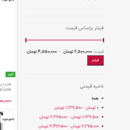
فیلتر براساس قیمت:
قیمت:
2,500,000 تومان
—
4,550,000 تومان
فیلتر
آکبند
هارددی
ناحیه قیمتی
BarraCuda ظرفیت
همه
00,000
0
تومان
-
1,137,500
تومان
1,137,500
تومان
-
2,275,000
تومان
ناموجود
2,275,000
تومان
-
3,412,500
تومان