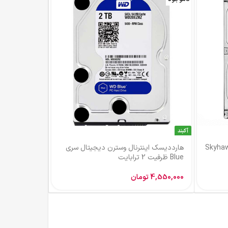
آکبند
 اینترنال سیگیت مدل Skyhawk
هارددیسک اینترنال وسترن دیجیتال سری
Blue ظرفیت 2 ترابایت
4,550,000
تومان