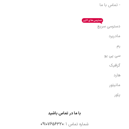
- تماس با ما
دسترسی های کاربر
دسترسی سریع
مادربرد
رم
سی پی یو
گرافیک
هارد
مانیتور
پاور
با ما در تماس باشید
شماره تماس 1 :
09107656320