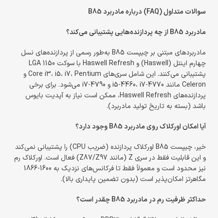
سوالات متداول (FAQ) درباره مادربرد B85
مادربرد B85 از چه پردازنده‌هایی پشتیبانی می‌کند؟
مادربردهای مبتنی بر چیپست B85 به‌طور رسمی از پردازنده‌های نسل
چهارم اینتل (Haswell) و Haswell Refresh با سوکت LGA 1150
پشتیبانی می‌کنند. این شامل سری‌های Core i3، i5، i7، Pentium و
Celeron مانند i5-4460، i7-4770 و i7-4790 می‌شود. برای برخی
پردازنده‌های Haswell Refresh، ممکن است نیاز به آپدیت بایوس
باشد (بسته به تاریخ تولید مادربرد).
آیا امکان اورکلاک روی مادربرد B85 وجود دارد؟
خیر، چیپست B85 اورکلاک پردازنده (ضریب CPU) را پشتیبانی نمی‌کند
و این قابلیت فقط در سری Z (مانند Z87/Z97) فعال است. اورکلاک رم
نیز محدود است و معمولاً فقط تا فرکانس‌های نزدیک به 1600-1866
مگاهرتز امکان‌پذیر است (بدون تضمین پایداری بالا).
حداکثر ظرفیت رم در مادربرد B85 چقدر است؟