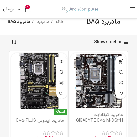
0
0
تومان
مادربرد B85
خانه
مادربرد
مادربرد B85
Show sidebar
ناموجود
استوک
مادربرد گیگابایت
GIGABYTE B85 M-DS3H
مادربرد ایسوس B85-PLUS