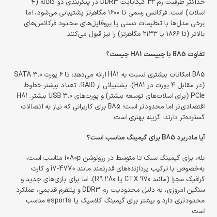
حداکثر ظرفیت رم ۳۲ گیگابایت DDR3 در پیکربندی دو کاناله (۴
اسلات) است. فرکانس رسمی تا ۱۶۰۰ مگاهرتز پشتیبانی می‌شود، اما
برخی مدل‌ها با تنظیمات دستی یا پروفایل‌های محدود فرکانس‌های
بالاتر (تا ۱۸۶۶ یا ۲۱۳۳ مگاهرتز) را نیز قبول می‌کنند.
تفاوت B85 با چیپست H81 چیست؟
B85 امکانات بیشتری نسبت به H81 ارائه می‌دهد: تا ۶ پورت SATA 3.0
(در مقابل ۴ پورت در H81)، پشتیبانی از RAID، تعداد بیشتر خطوط
PCIe (برای اسلات‌های توسعه بیشتر) و پورت‌های USB 3.0 بیشتر. H81
اقتصادی‌تر اما محدودتر است؛ B85 برای کاربرانی که نیاز به اتصالات
گسترده‌تر دارند، گزینه بهتری است.
آیا مادربرد B85 برای گیمینگ مناسب است؟
بله، برای گیمینگ سبک تا متوسط در رزولوشن 1080p مناسب است،
به‌خصوص با ترکیب پردازنده‌های قدرتمند مانند i7-4770 و کارت
گرافیک مجزا (مانند GTX 970 یا R9 280). اما برای بازی‌های جدید و
سنگین امروزی، به دلیل محدودیت رم DDR3 و پلتفرم قدیمی، عملکرد
محدودتری دارد و بیشتر برای گیمینگ کلاسیک یا esports مناسب
است.