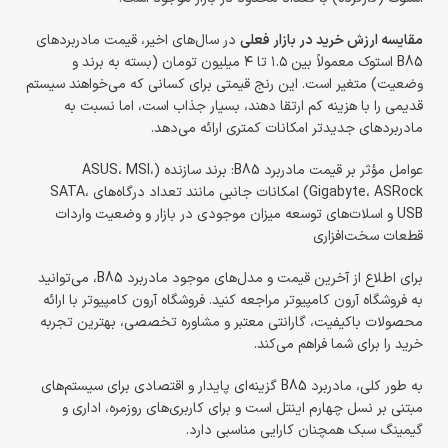
مقایسه ارزش خرید در بازار فعلی
در سال‌های اخیر، قیمت مادربردهای
B85 استوک معمولاً بین ۱.۵ تا ۴ میلیون تومان (بسته به برند و
وضعیت) متغیر است. این رنج قیمتی برای کسانی که می‌خواهند سیستم
قدیمی را با هزینه کم ارتقا دهند، بسیار جذاب است، اما نسبت به
مادربردهای جدیدتر امکانات کمتری ارائه می‌دهد.
عوامل مؤثر بر قیمت مادربرد B85: برند سازنده (ASUS، MSI،
Gigabyte، ASRock) امکانات جانبی مانند تعداد درگاه‌های SATA،
USB و اسلات‌های توسعه میزان موجودی در بازار و وضعیت واردات
قطعات سخت‌افزاری
برای اطلاع از آخرین قیمت و مدل‌های موجود مادربرد B85، می‌توانید
به فروشگاه آرون کامپیوتر مراجعه کنید. فروشگاه آرون کامپیوتر با ارائه
محصولات باکیفیت، گارانتی معتبر و مشاوره تخصصی، بهترین تجربه
خرید را برای شما فراهم می‌کند.
به طور کلی، مادربرد B85 گزینه‌ای پایدار و اقتصادی برای سیستم‌های
مبتنی بر نسل چهارم اینتل است و برای کاربری‌های روزمره، اداری و
گیمینگ سبک همچنان کارایی مناسبی دارد.