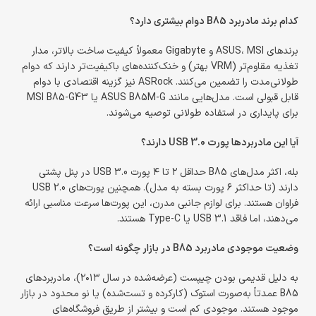
کدام برند مادربرد B85 دوام بیشتری دارد؟
برندهای ASUS، MSI و Gigabyte معمولاً کیفیت ساخت بالاتر، مدار
تغذیه مقاوم‌تر (VRM بهتر) و خنک‌کننده‌های باکیفیت‌تر دارند که دوام
طولانی‌مدت را تضمین می‌کنند. ASRock نیز گزینه اقتصادی با دوام
قابل قبولی است. مدل‌هایی مانند ASUS B85M-G یا MSI B85-G43
برای پایداری در استفاده طولانی توصیه می‌شوند.
آیا این مادربردها پورت USB 3.0 دارند؟
بله، اکثر مدل‌های B85 حداقل ۲ تا ۴ پورت USB 3.0 در پنل پشتی
دارند (تا حداکثر ۶ پورت بسته به مدل). همچنین پورت‌های USB 2.0
فراوان هستند. برای لوازم جانبی مدرن، این پورت‌ها سرعت مناسبی ارائه
می‌دهند، اما فاقد USB 3.1 یا Type-C هستند.
وضعیت موجودی مادربرد B85 در بازار چگونه است؟
به دلیل قدیمی بودن چیپست (عرضه‌شده در سال ۲۰۱۳)، مادربردهای
B85 عمدتاً به‌صورت استوک (کارکرده و تست‌شده) یا نو محدود در بازار
موجود هستند. موجودی کم است و بیشتر از طریق فروشگاه‌های