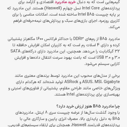
گیمرهایی است که به دنبال
خرید مادربرد
اقتصادی و کارآمد برای
پردازنده‌های Intel Core نسل چهارم (Haswell) هستند. این مادربرد که
بر پایه چیپست Intel B85 ساخته شده است، امکانات مناسبی را برای
کاربری روزمره، اجرای بازی‌های سبک و پردازش‌های نیمه‌حرفه‌ای فراهم
می‌کند.
مادربرد B85 از رم‌های DDR3 با حداکثر فرکانس 1600 مگاهرتز پشتیبانی
کرده و دارای 4 اسلات رم است که به کاربران امکان افزایش حافظه تا
32 گیگابایت را می‌دهد. همچنین، این مادربرد دارای درگاه‌های SATA
3.0 و USB 3.0 است که باعث بهبود سرعت انتقال داده‌ها و افزایش
کارایی سیستم می‌شود.
برخی از مدل‌های محبوب این مادربرد توسط برندهای معتبری مانند
ASUS، MSI، Gigabyte و ASRock تولید شده‌اند که هرکدام دارای
ویژگی‌های خاصی مانند طراحی مقاوم، پشتیبانی از فناوری‌های امنیتی و
بهینه‌سازی برای پردازنده‌های Intel هستند.
چرا مادربرد B85 هنوز ارزش خرید دارد؟
با وجود گذشت سال‌ها از عرضه چیپست سری 8 اینتل، مادربردهای
B85 به دلیل پایداری بالا، مصرف انرژی پایین و سازگاری عالی با
پردازنده‌های قدرتمند Haswell، همچنان برای ارتقاء سیستم‌های قدیمی،