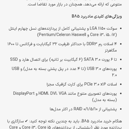
متنوعی که ارائه می‌دهد، همچنان در بازار مورد تقاضا است.
ویژگی‌های کلیدی مادربرد B85
سوکت LGA 1150 و پشتیبانی کامل از پردازنده‌های نسل چهارم اینتل
(Core i3، i5، i7 و Pentium/Celeron Haswell)
۴ اسلات رم DDR3 با حداکثر ظرفیت ۳۲ گیگابایت و فرکانس تا ۱۶۰۰
مگاهرتز
تا ۶ پورت SATA 3.0 (۶ گیگابیت بر ثانیه) برای اتصال هارد و SSD
پورت‌های USB 3.0 (تا ۴ عدد در پنل پشتی بسته به مدل) و USB
2.0
اسلات PCIe 3.0 x16 برای کارت گرافیک مجزا
پورت‌های تصویری متنوع مانند HDMI، DVI، VGA و DisplayPort
(بسته به مدل)
پشتیبانی از RAID 0/1/5/10 در اکثر مدل‌ها
هنگام خرید مادربرد B85، باید به چندین نکته توجه کنید: ✔ سازگاری با
پردازنده مورد نظر (پشتیبانی از پردازنده‌های Core i3، Core i5 و Core