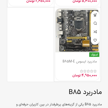
5,400,000
تومان
2,650,000
تومان
استوک
مادربرد ایسوس B85M-E
4,950,000
تومان
مادربرد B85
مادربرد B85 یکی از گزینه‌های پرطرفدار در بین کاربران حرفه‌ای و