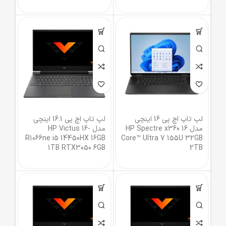
لپ تاپ اچ پی 16 اینچی
لپ تاپ اچ پی 16.1 اینچی
مدل HP Spectre x360 16
مدل HP Victus 16-
R1066ne i5 14450HX 16GB
Core™ Ultra 7 155U 32GB
1TB RTX3050 6GB
2TB