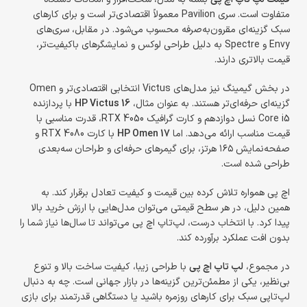
متفاوت است. سری Pavilion معمولاً اقتصادی‌تر است و برای کارهای
سبک گزینه‌ای مقرون‌به‌صرفه محسوب می‌شود. در مقابل، سری‌های
Envy و Spectre به دلیل طراحی لوکس و نمایشگرهای باکیفیت‌تر،
قیمت بالاتری دارند.
در بخش گیمینگ نیز مدل‌های Victus انتخابی اقتصادی‌تر و Omen
گزینه‌ای حرفه‌ای‌تر هستند. به عنوان مثال،
HP Victus 16
با پردازنده
Core i5 نسل دوازدهم و کارت گرافیک RTX 4050، قدرت مناسبی با
قیمت مناسب ارائه می‌دهد. اما
HP Omen 17
با کارت RTX 4080 و
صفحه‌نمایش ۱۶۵ هرتز، برای گیمرهای حرفه‌ای و طراحان سه‌بعدی
طراحی شده است.
اچ پی همواره تلاش کرده بین قیمت و کیفیت تعادل برقرار کند. به
همین دلیل، در هر سطح قیمتی می‌توان مدل‌هایی با ارزش خرید بالا
پیدا کرد. با انتخاب درست، لپ‌تاپ اچ پی می‌تواند تا سال‌ها نیاز شما را
بدون افت عملکرد برآورده کند.
در مجموع،
لپ تاپ اچ پی
با طراحی زیبا، کیفیت ساخت بالا و تنوع
بی‌نظیر، یکی از مطمئن‌ترین گزینه‌ها در بازار جهانی است. چه به دنبال
لپ‌تاپی سبک برای کارهای روزمره باشید یا دستگاهی قدرتمند برای بازی