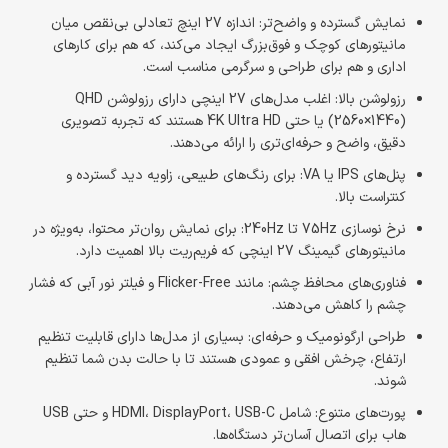
نمایش گسترده و واضح‌تر: اندازه 27 اینچ تعادلی بی‌نقص میان
مانیتورهای کوچک و فوق‌بزرگ ایجاد می‌کند، که هم برای کارهای
اداری و هم برای طراحی و سرگرمی مناسب است.
رزولوشن بالا: اغلب مدل‌های 27 اینچی دارای رزولوشن QHD
(2560×1440) یا حتی 4K Ultra HD هستند که تجربه تصویری
دقیق، واضح و حرفه‌ای‌تری را ارائه می‌دهند.
پنل‌های IPS یا VA: برای رنگ‌های طبیعی، زاویه دید گسترده و
کنتراست بالا.
نرخ نوسازی 75Hz تا 240Hz: برای نمایش روان‌تر محتوا، به‌ویژه در
مانیتورهای گیمینگ 27 اینچی که فریم‌ریت بالا اهمیت دارد.
فناوری‌های محافظ چشم: مانند Flicker-Free و فیلتر نور آبی که فشار
چشم را کاهش می‌دهند.
طراحی ارگونومیک و حرفه‌ای: بسیاری از مدل‌ها دارای قابلیت تنظیم
ارتفاع، چرخش افقی و عمودی هستند تا با حالت بدن شما تنظیم
شوند.
پورت‌های متنوع: شامل HDMI، DisplayPort، USB-C و حتی USB
هاب برای اتصال آسان‌تر دستگاه‌ها.