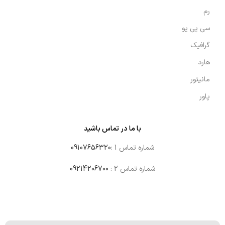
رم
سی پی یو
گرافیک
هارد
مانیتور
پاور
با ما در تماس باشید
شماره تماس 1 :
09107656320
شماره تماس 2 :
09214206700