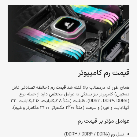
قیمت رم کامپیوتر
همان طور که درمطالب بالا گفته شد
قیمت رم
(حافظه تصادفی قابل
دسترس) کامپیوتر نیز بستگی به عوامل مختلفی دارد از جمله نوع
(DDR3، DDR4، DDR5)، ظرفیت (مثلاً 8 گیگابایت، 16 گیگابایت، 32
گیگابایت و غیره) و سرعت (مثلاً 2400 مگاهرتز، 3200 مگاهرتز و غیره).
عوامل مؤثر بر قیمت رم
نسل رم (DDR3 / DDR4 / DDR5)