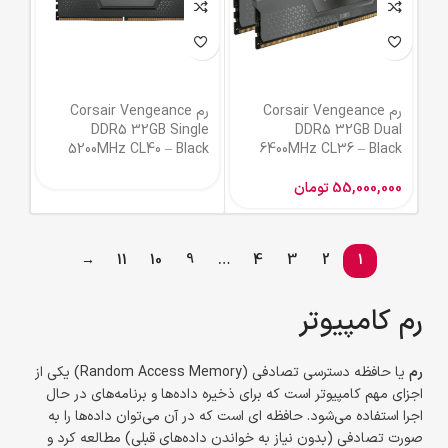
رم Corsair Vengeance
رم Corsair Vengeance
DDR5 32GB Single
DDR5 32GB Dual
5200MHz CL40 – Black
6400MHz CL36 – Black
55,000,000
تومان
→
11
10
9
…
4
3
2
1
رم کامپیوتر
رم
یا حافظه دسترسی تصادفی (Random Access Memory) یکی از
اجزای مهم کامپیوتر است که برای ذخیره داده‌ها و برنامه‌های در حال
اجرا استفاده می‌شود. حافظه ای است که در آن می‌توان داده‌ها را به
صورت تصادفی (بدون نیاز به خواندن داده‌های قبلی) مطالعه کرد و