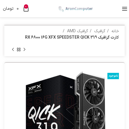
0
0
تومان
خانه
گرافیک
گرافیک AMD
کارت گرافیک RX 6800 16G XFX SPEEDSTER QICK 319
ناموجود