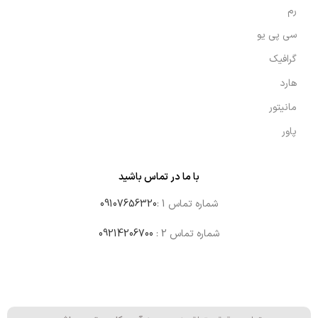
رم
سی پی یو
گرافیک
هارد
مانیتور
پاور
با ما در تماس باشید
شماره تماس 1 :
09107656320
شماره تماس 2 :
09214206700