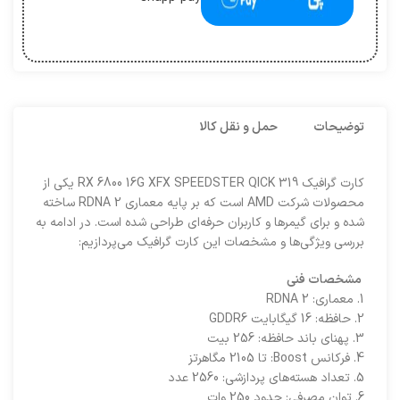
توضیحات
حمل و نقل کالا
کارت گرافیک RX 6800 16G XFX SPEEDSTER QICK 319 یکی از
محصولات شرکت AMD است که بر پایه معماری RDNA 2 ساخته
شده و برای گیمرها و کاربران حرفه‌ای طراحی شده است. در ادامه به
بررسی ویژگی‌ها و مشخصات این کارت گرافیک می‌پردازیم:
مشخصات فنی
1. معماری: RDNA 2
2. حافظه: 16 گیگابایت GDDR6
3. پهنای باند حافظه: 256 بیت
4. فرکانس Boost: تا 2105 مگاهرتز
5. تعداد هسته‌های پردازشی: 2560 عدد
6. توان مصرفی: حدود 250 وات