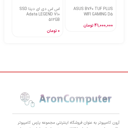
ASUS B760 TUF PLUS
اس اس دی ای دیتا SSD
اس ا
Adata LEGEND 710
WIFI GAMING D5
512GB
گیگا
41,000,000
تومان
0
تومان
,000
آرون کامپیوتر به عنوان فروشگاه اینترنتی مجموعه پارس کامپیوتر