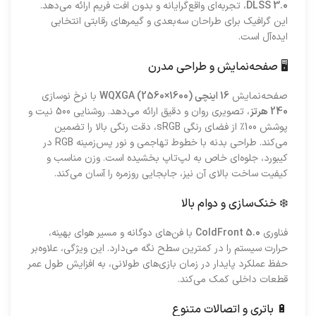
DLSS 3.0
، تجربه‌ای واقع‌گرایانه و بدون افت فریم ارائه می‌دهد.
این گرافیک برای طراحان سه‌بعدی و گیمرهای رقابتی انتخابی
ایده‌آل است.
🖥️ صفحه‌نمایش و طراحی مدرن
صفحه‌نمایش
16 اینچی WQXGA (2560×1600)
با نرخ نوسازی
240 هرتز
، تصویری روان و دقیق ارائه می‌دهد. روشنایی 500 نیت و
پوشش 100٪ از فضای رنگی sRGB، دقت رنگی بالا را تضمین
می‌کند. طراحی بدنه با خطوط تهاجمی و نور پس‌زمینه RGB در
کیبورد، جلوه‌ای خاص به لپ‌تاپ بخشیده است. وزن مناسب و
کیفیت ساخت بالای آن نیز، جابجایی روزمره را آسان می‌کند.
❄️ خنک‌سازی و دوام بالا
فناوری
ColdFront 5.0
با فن‌های دوگانه و مسیر هوای بهینه،
حرارت سیستم را در کمترین سطح نگه می‌دارد. این ویژگی، علاوه‌بر
حفظ عملکرد پایدار در زمان بازی‌های طولانی، به افزایش طول عمر
قطعات داخلی کمک می‌کند.
🔋 باتری و اتصالات متنوع