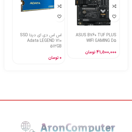
ASUS B760 TUF PLUS
اس اس دی ای دیتا SSD
اس ا
Adata LEGEND 710
WIFI GAMING D5
512GB
گیگا
41,500,000
تومان
0
تومان
,000