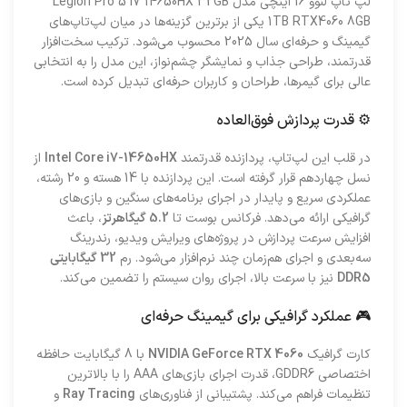
لپ تاپ لنوو 16 اینچی مدل Legion Pro 5 i7 14650HX 32GB
1TB RTX4060 8GB یکی از برترین گزینه‌ها در میان لپ‌تاپ‌های
گیمینگ و حرفه‌ای سال 2025 محسوب می‌شود. ترکیب سخت‌افزار
قدرتمند، طراحی جذاب و نمایشگر چشم‌نواز، این مدل را به انتخابی
عالی برای گیمرها، طراحان و کاربران حرفه‌ای تبدیل کرده است.
⚙️ قدرت پردازش فوق‌العاده
در قلب این لپ‌تاپ، پردازنده قدرتمند
Intel Core i7-14650HX
از
نسل چهاردهم قرار گرفته است. این پردازنده با 14 هسته و 20 رشته،
عملکردی سریع و پایدار در اجرای برنامه‌های سنگین و بازی‌های
گرافیکی ارائه می‌دهد. فرکانس بوست تا
5.2 گیگاهرتز
، باعث
افزایش سرعت پردازش در پروژه‌های ویرایش ویدیو، رندرینگ
سه‌بعدی و اجرای هم‌زمان چند نرم‌افزار می‌شود. رم
32 گیگابایتی
DDR5
نیز با سرعت بالا، اجرای روان سیستم را تضمین می‌کند.
🎮 عملکرد گرافیکی برای گیمینگ حرفه‌ای
کارت گرافیک
NVIDIA GeForce RTX 4060
با 8 گیگابایت حافظه
اختصاصی GDDR6، قدرت اجرای بازی‌های AAA را با بالاترین
تنظیمات فراهم می‌کند. پشتیبانی از فناوری‌های
Ray Tracing
و