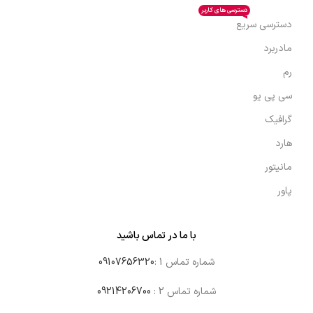
دسترسی های کاربر
دسترسی سریع
مادربرد
رم
سی پی یو
گرافیک
هارد
مانیتور
پاور
با ما در تماس باشید
شماره تماس 1 :
09107656320
شماره تماس 2 :
09214206700