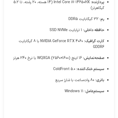
پردازنده:
Intel Core i7-14650HX (14 هسته، 20 رشته، تا 5.2
گیگاهرتز)
رم:
32 گیگابایت DDR5
حافظه داخلی:
1 ترابایت SSD NVMe
کارت گرافیک:
NVIDIA GeForce RTX 4060 با 8 گیگابایت
GDDR6
صفحه‌نمایش:
16 اینچ WQXGA (2560×1600) با نرخ 240 هرتز
سیستم خنک‌کننده:
ColdFront 5.0
باتری:
80 وات‌ساعت با شارژ سریع
سیستم‌عامل:
Windows 11