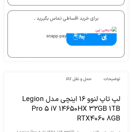
برای خرید اقساطی تماس بگیرید .
snapp-pay
توضیحات
حمل و نقل کالا
لپ تاپ لنوو 16 اینچی مدل Legion
Pro 5 i7 14650HX 32GB 1TB
RTX4060 8GB