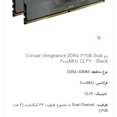
برای بزرگنمایی کلیک کنید
رم Corsair Vengeance DDR5 32GB Dual
6000MHz CL36 – Black
نوع حافظه:
DDR5 UDIMM
فرکانس:
6000MHz
تایمینگ:
CL36
ظرفیت:
Dual-Channel با مجموع ظرفیت 32 گیگابایت (2 عدد
16GB)