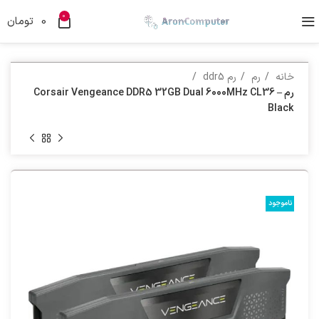
0
0
تومان
خانه
رم
رم ddr5
رم Corsair Vengeance DDR5 32GB Dual 6000MHz CL36 –
Black
ناموجود