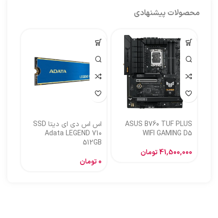
محصولات پیشنهادی
ASUS B760 TUF PLUS
اس اس دی ای دیتا SSD
اس ا
Adata LEGEND 710
WIFI GAMING D5
512GB
گیگا
41,500,000
تومان
0
تومان
,000