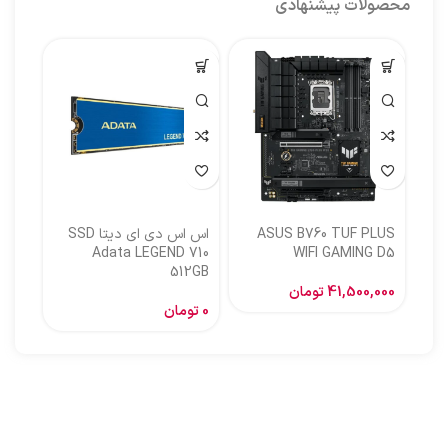
محصولات پیشنهادی
ASUS B760 TUF PLUS
اس اس دی ای دیتا SSD
اس ا
Adata LEGEND 710
WIFI GAMING D5
512GB
گیگا
41,500,000
تومان
0
تومان
,000