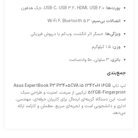
پورت‌ها:
USB-C، USB 3.2، HDMI، USB 2.0، جک هدفون
اتصالات بی‌سیم:
Wi-Fi 6، Bluetooth 5.3
ویژگی‌ها:
حسگر اثر انگشت، وب‌کم با درپوش فیزیکی
وزن:
۱.۵ کیلوگرم
باتری:
۳ سلولی، ۵۰ وات‌ساعت
جمع‌بندی
لپ‌ تاپ
Asus ExpertBook P3 P3405CVA i5 13420H 16GB
512GB-Fingerprint
ترکیبی از سرعت، امنیت و طراحی سبک
است. این دستگاه گزینه‌ای ایده‌آل برای کاربران حرفه‌ای، مهندسی،
اداری و دانشجویی است و تجربه‌ای سریع، مطمئن و کارآمد ارائه
می‌دهد.