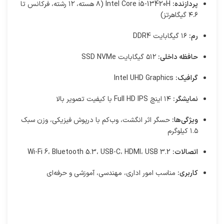
پردازنده:
Intel Core i5-13420H (۸ هسته، ۱۲ رشته، فرکانس تا
۴.۶ گیگاهرتز)
رم:
۱۶ گیگابایت DDR4
حافظه داخلی:
۵۱۲ گیگابایت SSD NVMe
گرافیک:
Intel UHD Graphics
نمایشگر:
۱۴ اینچ Full HD IPS با کیفیت تصویر بالا
ویژگی‌ها:
حسگر اثر انگشت، وب‌کم با درپوش فیزیکی، وزن سبک
۱.۵ کیلوگرم
اتصالات:
Wi-Fi 6، Bluetooth 5.3، USB-C، HDMI، USB 3.2
کاربری:
مناسب امور اداری، مهندسی، آموزشی و حرفه‌ای