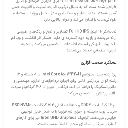
13420H 16GB 512GB-Fingerprint برای کاربران حرفه‌ای و اداری
طراحی شده است که به دنبال ترکیب قدرت، امنیت و قابلیت حمل
آسان هستند. بدنه مقاوم و سبک این مدل، حمل روزانه و استفاده
طولانی‌مدت را آسان می‌کند و دوام بالایی دارد.
نمایشگر ۱۴ اینچ
Full HD IPS
تصاویر واضح و رنگ‌های طبیعی
ارائه می‌دهد و زاویه دید گسترده‌ای دارد. حسگر اثر انگشت و وب‌کم
با درپوش فیزیکی امنیت اطلاعات را تضمین می‌کنند و تجربه
کاربری مطمئنی ایجاد می‌نمایند.
عملکرد سخت‌افزاری
پردازنده نسل سیزدهم
Intel Core i5-13420H
با ۸ هسته و ۱۲
رشته توان پردازشی کافی برای اجرای نرم‌افزارهای اداری، مهندسی و
مالتی‌تسکینگ را فراهم می‌کند. فرکانس توربو تا ۴.۶ گیگاهرتز سرعت
بالای پردازش را تضمین می‌کند.
رم ۱۶ گیگابایت DDR4 و حافظه داخلی
۵۱۲ گیگابایت SSD NVMe
،
سرعت بوت سیستم و اجرای نرم‌افزارها را به شکل قابل توجهی
افزایش می‌دهند. گرافیک
Intel UHD Graphics
نیز برای کارهای
گرافیکی سبک و تماشای محتوا کاملاً مناسب است.