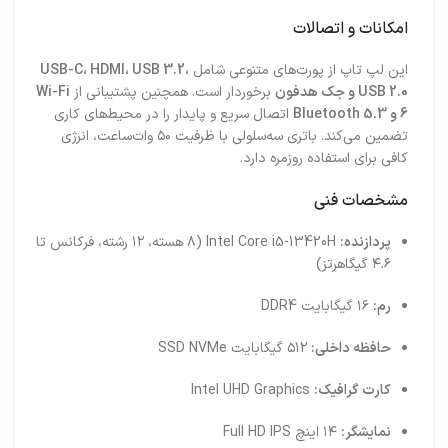
امکانات و اتصالات
این لپ تاپ از پورت‌های متنوعی شامل
USB-C، HDMI، USB 3.2،
USB 2.0 و جک هدفون
برخوردار است. همچنین پشتیبانی از
Wi-Fi
6 و Bluetooth 5.3
اتصال سریع و پایدار را در محیط‌های کاری
تضمین می‌کند. باتری سه‌سلولی با ظرفیت ۵۰ وات‌ساعت، انرژی
کافی برای استفاده روزمره دارد.
مشخصات فنی
پردازنده:
Intel Core i5-13420H (۸ هسته، ۱۲ رشته، فرکانس تا
۴.۶ گیگاهرتز)
رم:
۱۶ گیگابایت DDR4
حافظه داخلی:
۵۱۲ گیگابایت SSD NVMe
کارت گرافیک:
Intel UHD Graphics
نمایشگر:
۱۴ اینچ Full HD IPS