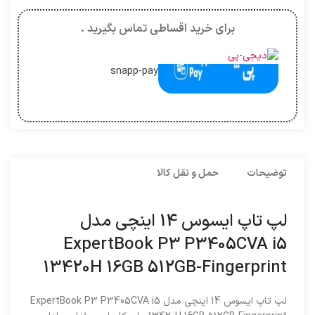
برای خرید اقساطی تماس بگیرید .
snapp-pay
توضیحات
حمل و نقل کالا
لپ تاپ ایسوس 14 اینچی مدل
ExpertBook P3 P3405CVA i5
13420H 16GB 512GB-Fingerprint
لپ تاپ ایسوس 14 اینچی مدل ExpertBook P3 P3405CVA i5