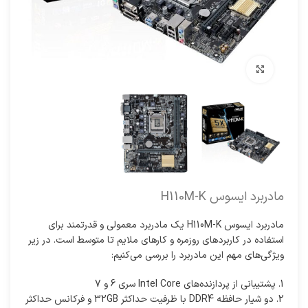
برای بزرگنمایی کلیک کنید
مادربرد ایسوس H110M-K
مادربرد ایسوس H110M-K یک مادربرد معمولی و قدرتمند برای
استفاده در کاربردهای روزمره و کارهای ملایم تا متوسط است. در زیر
ویژگی‌های مهم این مادربرد را بررسی می‌کنیم:
1. پشتیبانی از پردازنده‌های Intel Core سری 6 و 7
2. دو شیار حافظه DDR4 با ظرفیت حداکثر 32GB و فرکانس حداکثر