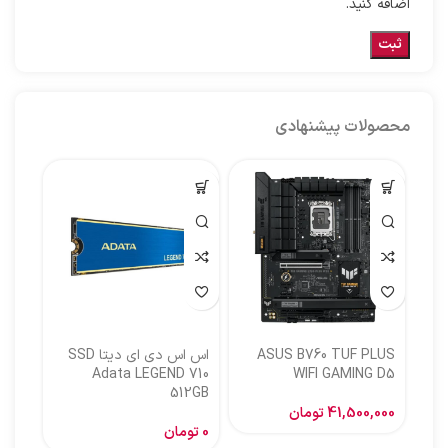
اضافه کنید.
محصولات پیشنهادی
ASUS B760 TUF PLUS
اس اس دی ای دیتا SSD
اس ا
Adata LEGEND 710
WIFI GAMING D5
512GB
گیگا
41,500,000
تومان
0
تومان
,000