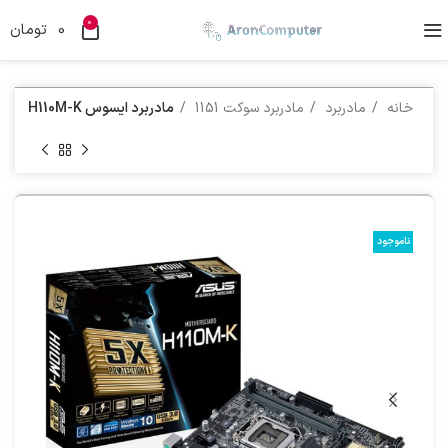
0
0
تومان
خانه
مادربرد
مادربرد سوکت 1151
مادربرد ایسوس H110M-K
ناموجود