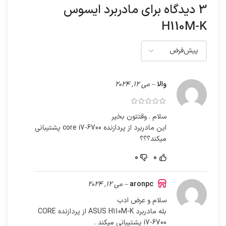
3 دیدگاه برای
مادربرد ایسوس
H110M-K
والا
–
می 12, 2024
سلام . وقتتون بخیر
این مادربرد از پردازنده core i7-6700 پشتیبانی
میکند؟؟؟
0
0
aronpc
–
می 12, 2024
سلام و عرض ادب
بله مادربرد ASUS H110M-K از پردازنده CORE
i7-6700 پشتیبانی میکند .