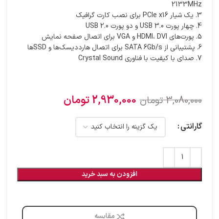
2133MHz
3. یک شیار PCIe x16 برای نصب کارت گرافیک
4. چهار پورت USB 3.0 و دو پورت USB 2.0
5. پورت‌های HDMI، DVI و VGA برای اتصال صفحه نمایش
6. پشتیبانی از SATA 6Gb/s برای اتصال هارد‌دیسک‌ها و SSDها
7. صدای با کیفیت با فناوری Crystal Sound
2,930,000
تومان
3,080,000
تومان
گارانتی
افزودن به سبد خرید
مقایسه