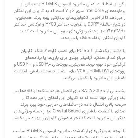
یکی از نقاط قوت اصلی مادربرد ایسوس H110M-K پشتیبانی از
پردازنده‌های Intel Core سری 6 و 7 است که به کاربران این امکان
را می‌دهد تا از آخرین تکنولوژی‌های پردازشی بهره ببرند. همچنین،
دو شیار حافظه DDR4 با ظرفیت حداکثر 32GB و فرکانس حداکثر
2133MHz نیز از دیگر ویژگی‌های مهم این مادربرد است که به
کاربران امکان ارتقاء حافظه را می‌دهد.
با داشتن یک شیار PCIe x16 برای نصب کارت گرافیک، کاربران
می‌توانند از عملکرد گرافیکی بهتری برای بازی‌ها یا برنامه‌های
گرافیکی خود بهره ببرند. همچنین، پورت‌های USB 3.0 و USB 2.0 و
پورت‌های HDMI، DVI و VGA برای اتصال صفحه نمایش، امکانات
اضافی این مادربرد را تکمیل می‌کنند.
پشتیبانی از SATA 6Gb/s برای اتصال هارد‌دیسک‌ها و SSDها نیز
یک ویژگی مهم است که به کاربران این امکان را می‌دهد تا از
سرعت بالای انتقال داده در حافظه‌های خارجی خود بهره ببرند.
صدای با کیفیت با فناوری Crystal Sound نیز از جمله ویژگی‌های
دیگر این مادربرد است که تجربه صوتی کاربران را بهبود می‌بخشد.
با توجه به ویژگی‌های ارائه شده، مادربرد ایسوس H110M-K مناسب
برای استفاده در کامپیوترهای معمولی، اداری، خانگی و حتی برای