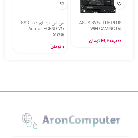
ASUS B760 TUF PLUS
اس اس دی ای دیتا SSD
اس ا
Adata LEGEND 710
WIFI GAMING D5
512GB
گیگا
41,500,000
تومان
0
تومان
,000