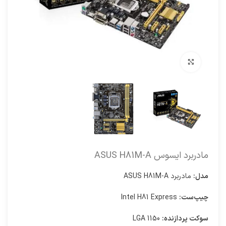
برای بزرگنمایی کلیک کنید
مادربرد ایسوس ASUS H81M-A
مدل:
مادربرد ASUS H81M-A
چیپ‌ست:
Intel H81 Express
سوکت پردازنده:
LGA 1150