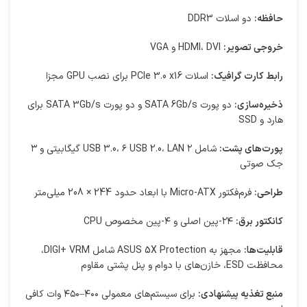
حافظه:
دو اسلات DDR3
خروجی تصویر:
HDMI، DVI و VGA
رابط کارت گرافیک:
اسلات PCIe 3.0 x16 برای نصب GPU مجزا
ذخیره‌سازی:
دو پورت SATA 6Gb/s و دو پورت SATA 3Gb/s برای
هارد و SSD
پورت‌های پشت:
شامل ۲ USB 3.0، ۶ USB 2.0، LAN گیگابیتی و ۳
جک صوتی
طراحی:
فرم‌فکتور Micro-ATX با ابعاد حدود 244 × 208 میلی‌متر
کانکتور برق:
۲۴-پین اصلی و ۴-پین مخصوص CPU
قابلیت‌ها:
مجهز به ASUS 5X Protection شامل DIGI+ VRM،
محافظت ESD، خازن‌های با دوام و پنل پشتی مقاوم
منبع تغذیه پیشنهادی:
برای سیستم‌های معمولی ۴۰۰–۴۵۰ وات کافی