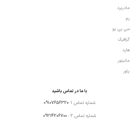
مادربرد
رم
سی پی یو
گرافیک
هارد
مانیتور
پاور
با ما در تماس باشید
شماره تماس 1 :
09107656320
شماره تماس 2 :
09214206700