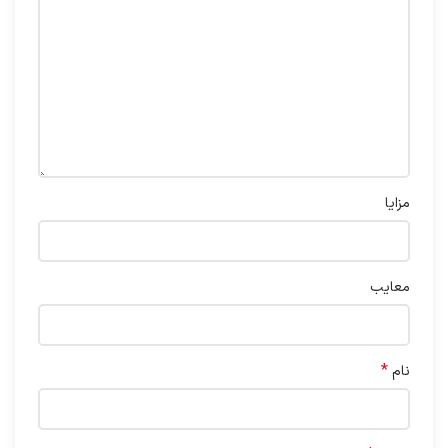
مزایا
معایب
*
نام