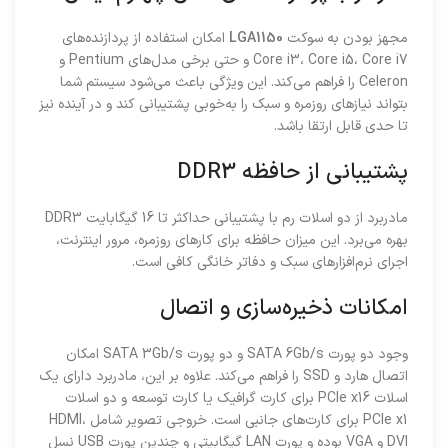
مجهز بودن به سوکت
LGA1150
امکان استفاده از پردازنده‌های
Core i3، Core i5، Core i7 و حتی برخی مدل‌های Pentium و
Celeron را فراهم می‌کند. این ویژگی باعث می‌شود سیستم شما
بتواند نیازهای روزمره و سبک را به‌خوبی پشتیبانی کند و در آینده نیز
تا حدی قابل ارتقا باشد.
پشتیبانی از حافظه DDR3
مادربرد از دو اسلات رم با پشتیبانی حداکثر تا 16 گیگابایت DDR3
بهره می‌برد. این میزان حافظه برای کارهای روزمره، مرور اینترنت،
اجرای نرم‌افزارهای سبک و دفاتر خانگی کافی است.
امکانات ذخیره‌سازی و اتصال
وجود دو پورت SATA 6Gb/s و دو پورت SATA 3Gb/s امکان
اتصال هارد و SSD را فراهم می‌کند. علاوه بر این، مادربرد دارای یک
اسلات PCIe x16 برای کارت گرافیک یا کارت توسعه و دو اسلات
PCIe x1 برای کارت‌های جانبی است. خروجی تصویر شامل HDMI،
DVI و VGA بوده و پورت LAN گیگابیتی و چندین پورت USB نسل