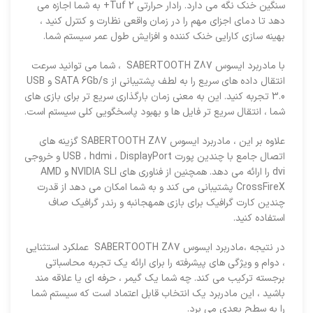
سنگین خنک نگه می دارد. رادار حرارتی Tuf 2+ به شما اجازه می
دهد تا دمای اجزای مهم را در زمان واقعی نظارت و کنترل کنید ،
بهینه سازی کارایی خنک کننده و افزایش طول عمر سیستم شما.
با مادربرد ایسوس SABERTOOTH Z87 ، شما می توانید سرعت
انتقال داده های سریع را به لطف پشتیبانی از SATA 6Gb/s و USB
3.0 تجربه کنید. این به معنی زمان بارگذاری سریع تر برای بازی های
شما ، انتقال سریع تر فایل ها و بهبود پاسخگویی کلی سیستم است.
علاوه بر این ، مادربرد ایسوس SABERTOOTH Z87 گزینه های
اتصال جامع با چندین پورت USB ، hdmi ، DisplayPort و خروجی
dvi را ارائه می دهد. همچنین از فناوری های NVIDIA SLI و AMD
CrossFireX پشتیبانی می کند و به شما امکان می دهد از قدرت
چندین کارت گرافیک برای بازی همهجانبه و رندر گرافیک صاف
استفاده کنید.
در نتیجه ،مادربرد ایسوس SABERTOOTH Z87 عملکرد استثنایی
، دوام و ویژگی های پیشرفته را برای ارائه یک تجربه محاسباتی
برجسته ترکیب می کند. چه شما یک گیمر ، حرفه ای یا علاقه مند
باشید ، این مادربرد یک انتخاب قابل اعتماد است که سیستم شما
را به سطح بعدی می برد.