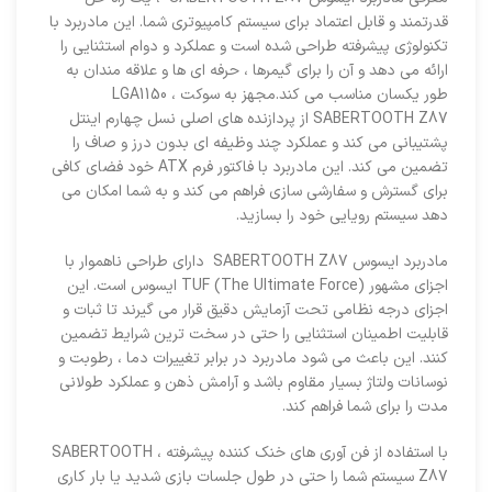
قدرتمند و قابل اعتماد برای سیستم کامپیوتری شما. این مادربرد با
تکنولوژی پیشرفته طراحی شده است و عملکرد و دوام استثنایی را
ارائه می دهد و آن را برای گیمرها ، حرفه ای ها و علاقه مندان به
طور یکسان مناسب می کند.مجهز به سوکت LGA1150 ،
SABERTOOTH Z87 از پردازنده های اصلی نسل چهارم اینتل
پشتیبانی می کند و عملکرد چند وظیفه ای بدون درز و صاف را
تضمین می کند. این مادربرد با فاکتور فرم ATX خود فضای کافی
برای گسترش و سفارشی سازی فراهم می کند و به شما امکان می
دهد سیستم رویایی خود را بسازید.
مادربرد ایسوس SABERTOOTH Z87 دارای طراحی ناهموار با
اجزای مشهور TUF (The Ultimate Force) ایسوس است. این
اجزای درجه نظامی تحت آزمایش دقیق قرار می گیرند تا ثبات و
قابلیت اطمینان استثنایی را حتی در سخت ترین شرایط تضمین
کنند. این باعث می شود مادربرد در برابر تغییرات دما ، رطوبت و
نوسانات ولتاژ بسیار مقاوم باشد و آرامش ذهن و عملکرد طولانی
مدت را برای شما فراهم کند.
با استفاده از فن آوری های خنک کننده پیشرفته ، SABERTOOTH
Z87 سیستم شما را حتی در طول جلسات بازی شدید یا بار کاری