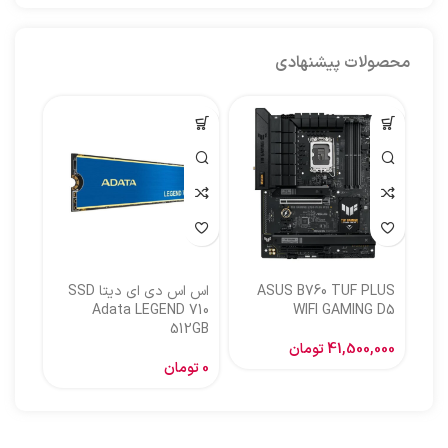
محصولات پیشنهادی
ASUS B760 TUF PLUS
اس اس دی ای دیتا SSD
اس ا
Adata LEGEND 710
WIFI GAMING D5
512GB
گیگا
41,500,000
تومان
0
تومان
,000