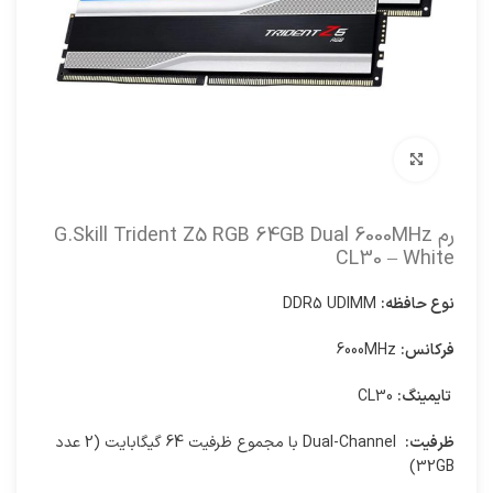
برای بزرگنمایی کلیک کنید
رم G.Skill Trident Z5 RGB 64GB Dual 6000MHz
CL30 – White
نوع حافظه:
DDR5 UDIMM
فرکانس:
6000MHz
تایمینگ:
CL30
ظرفیت:
Dual-Channel با مجموع ظرفیت 64 گیگابایت (2 عدد
32GB)