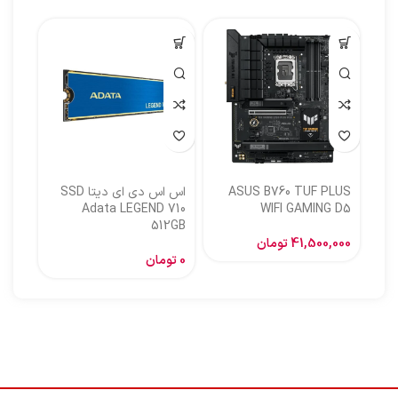
ASUS B760 TUF PLUS
اس اس دی ای دیتا SSD
اس ا
Adata LEGEND 710
WIFI GAMING D5
512GB
گیگا
41,500,000
تومان
0
تومان
,000