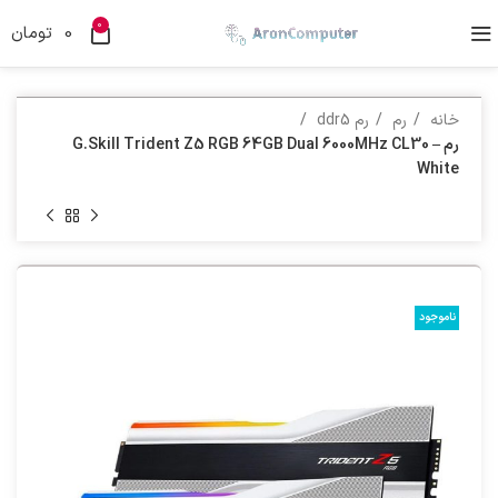
0
0
تومان
خانه
رم
رم ddr5
رم G.Skill Trident Z5 RGB 64GB Dual 6000MHz CL30 –
White
ناموجود