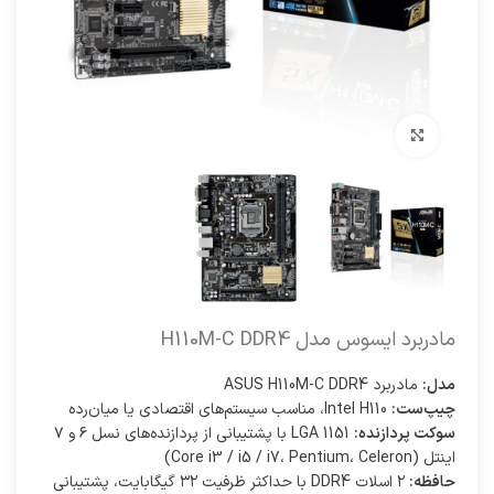
برای بزرگنمایی کلیک کنید
مادربرد ایسوس مدل H110M-C DDR4
مدل:
مادربرد ASUS H110M-C DDR4
چیپ‌ست:
Intel H110، مناسب سیستم‌های اقتصادی یا میان‌رده
سوکت پردازنده:
LGA 1151 با پشتیبانی از پردازنده‌های نسل ۶ و ۷
اینتل (Core i3 / i5 / i7، Pentium، Celeron)
حافظه:
۲ اسلات DDR4 با حداکثر ظرفیت ۳۲ گیگابایت، پشتیبانی