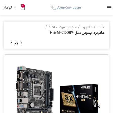
0
0
تومان
خانه
مادربرد
مادربرد سوکت 1151
مادربرد ایسوس مدل H110M-C DDR4