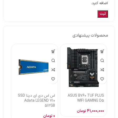
اضافه کنید.
محصولات پیشنهادی
ASUS B760 TUF PLUS
اس اس دی ای دیتا SSD
اس ا
Adata LEGEND 710
WIFI GAMING D5
512GB
گیگا
41,000,000
تومان
0
تومان
,000