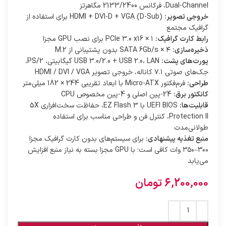
Dual-Channel، فرکانس 2133/2400 مگاهرتز
خروجی تصویر:
HDMI + DVI-D + VGA (D-Sub) برای استفاده از
گرافیک مجتمع
رابط کارت گرافیک:
۱ × PCIe 3.0 x16 برای نصب GPU مجزا
ذخیره‌سازی:
۴ × SATA 6Gb/s بدون پشتیبانی از M.2
پورت‌های پشت:
USB 3.0/2.0 + USB 2.0، LAN گیگابیتی، PS/2،
جک‌های صوتی ۷.۱ کاناله، خروجی تصویر HDMI / DVI / VGA
طراحی:
فرم‌فکتور Micro-ATX با ابعاد تقریبی 244 × 182 میلی‌متر
کانکتور برق:
24-پین اصلی و 4-پین مخصوص CPU
قابلیت‌ها:
UEFI BIOS با EZ Flash 3، حفاظت سخت‌افزاری 5X
Protection II، کنترل فن و طراحی مناسب برای استفاده
طولانی‌مدت
منبع تغذیه پیشنهادی:
برای سیستم‌های بدون کارت گرافیک مجزا
۳۰۰–۳۵۰ وات کافی است؛ با GPU مجزا بسته به نیاز منبع افزایش
می‌یابد
6,200,000
تومان