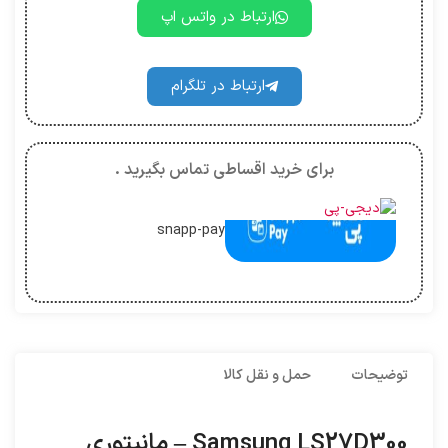
ارتباط در واتس اپ
ارتباط در تلگرام
برای خرید اقساطی تماس بگیرید .
snapp-pay
توضیحات
حمل و نقل کالا
Samsung LS27D300 – مانیتوری