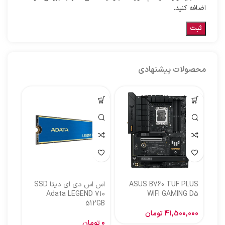
اضافه کنید.
محصولات پیشنهادی
ASUS B760 TUF PLUS
اس اس دی ای دیتا SSD
اس ا
Adata LEGEND 710
WIFI GAMING D5
512GB
گیگا
41,500,000
تومان
0
تومان
,000