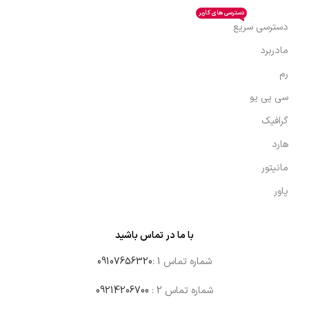
دسترسی های کاربر
دسترسی سریع
مادربرد
رم
سی پی یو
گرافیک
هارد
مانیتور
پاور
با ما در تماس باشید
شماره تماس 1 :
09107656320
شماره تماس 2 :
09214206700