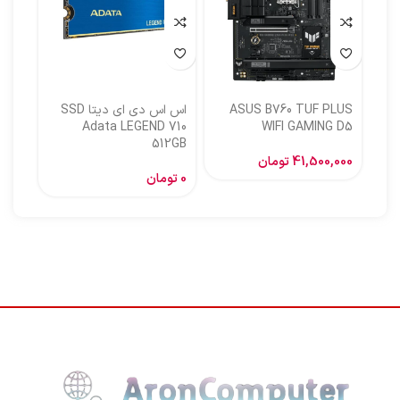
ASUS B760 TUF PLUS
اس اس دی ای دیتا SSD
اس ا
Adata LEGEND 710
WIFI GAMING D5
512GB
گیگا
41,500,000
تومان
0
تومان
,000