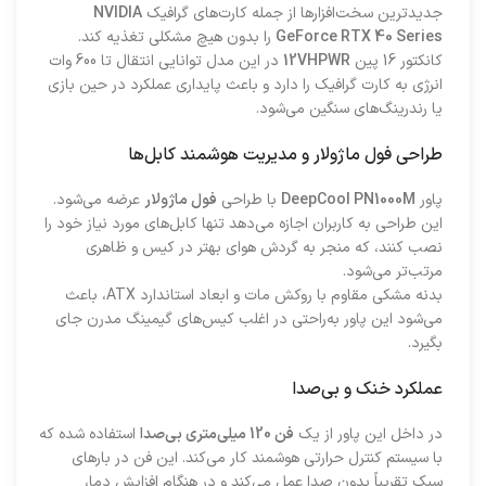
جدیدترین سخت‌افزارها از جمله کارت‌های گرافیک
NVIDIA
GeForce RTX 40 Series
را بدون هیچ مشکلی تغذیه کند.
کانکتور 16 پین
12VHPWR
در این مدل توانایی انتقال تا 600 وات
انرژی به کارت گرافیک را دارد و باعث پایداری عملکرد در حین بازی
یا رندرینگ‌های سنگین می‌شود.
طراحی فول ماژولار و مدیریت هوشمند کابل‌ها
پاور
DeepCool PN1000M
با طراحی
فول ماژولار
عرضه می‌شود.
این طراحی به کاربران اجازه می‌دهد تنها کابل‌های مورد نیاز خود را
نصب کنند، که منجر به گردش هوای بهتر در کیس و ظاهری
مرتب‌تر می‌شود.
بدنه مشکی مقاوم با روکش مات و ابعاد استاندارد ATX، باعث
می‌شود این پاور به‌راحتی در اغلب کیس‌های گیمینگ مدرن جای
بگیرد.
عملکرد خنک و بی‌صدا
در داخل این پاور از یک
فن 120 میلی‌متری بی‌صدا
استفاده شده که
با سیستم کنترل حرارتی هوشمند کار می‌کند. این فن در بارهای
سبک تقریباً بدون صدا عمل می‌کند و در هنگام افزایش دما،