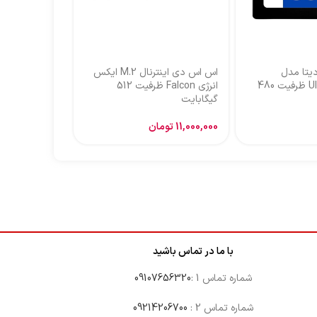
یتا مدل
اس اس دی اینترنال M.2 ایکس
Ultimate SU630 ظرفیت 480
انرژی Falcon ظرفیت 512
N930E PRO ظرفیت 1 ترابایت
گیگابایت
17,250,000
تو
11,000,000
تومان
با ما در تماس باشید
شماره تماس 1 :
09107656320
شماره تماس 2 :
09214206700