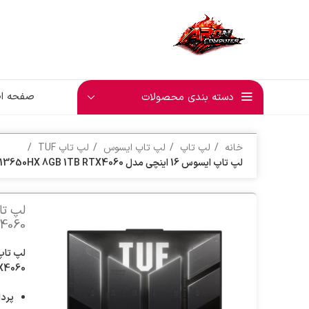
صفحه ا
دسته بندی محصولات
خانه
لپ تاپ
لپ تاپ ایسوس
لپ تاپ TUF
لپ تاپ ایسوس 16 اینچی مدل TUF Gaming F16 FX607JV i7 13650HX 8GB 1TB RTX4060
4060
X4060
پردا