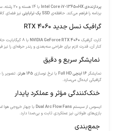
پردازنده‌ی Intel Core i7-13650HX
با 14 هسته و 20 رشته، سرعتی چشمگیر در اجرای بازی‌ها و نرم‌افزارهای سنگین ارائه می‌دهد. رم
برنامه را فراهم می‌کند. حافظه‌ی
SSD یک ترابایتی
نیز فضای کافی
گرافیک نسل جدید RTX 4060
کارت گرافیک
NVIDIA GeForce RTX 4060
با 8 گیگابایت حافظه GDDR6، فناوری‌های
کنار آن، قدرت لازم برای طراحی سه‌بعدی و رندر حرفه‌ای را نیز فر
نمایشگر سریع و دقیق
نمایشگر
16 اینچی Full HD
با نرخ نوسازی
165 هرتز
، تصویر را
گرافیکی ایده‌آل می‌سازد.
خنک‌کنندگی مؤثر و عملکرد پایدار
ایسوس از سیستم
Dual Arc Flow Fans
با چهار خروجی هوا است
بازی‌های طولانی نیز عملکردی ثابت و بی‌صدا دارد.
جمع‌بندی