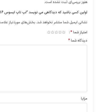
هنوز بررسی‌ای ثبت نشده است.
اولین کسی باشید که دیدگاهی می نویسد “لپ تاپ ایسوس 16 اینچی مدل TUF Gaming F16 FX607JV i7 13650HX 8GB 1TB RTX4060”
نشانی ایمیل شما منتشر نخواهد شد.
بخش‌های موردنیاز علامت‌
*
امتیاز شما
*
دیدگاه شما
مزایا