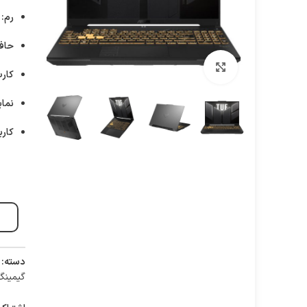
رم:
8 گیگابایت DDR5 
حاف
برای بزرگنمایی کلیک کنید
کارت
نمای
کارب
دسته:
گیمین