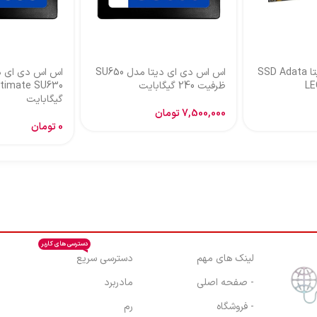
اس اس دی ای دیتا SSD Adata
اس اس دی ای دیتا مدل SU650
اس اس دی ای د
LE
ظرفیت 240 گیگابایت
گیگابایت
7,500,000
تومان
0
تومان
دسترسی های کاربر
لینک های مهم
دسترسی سریع
- صفحه اصلی
مادربرد
- فروشگاه
رم