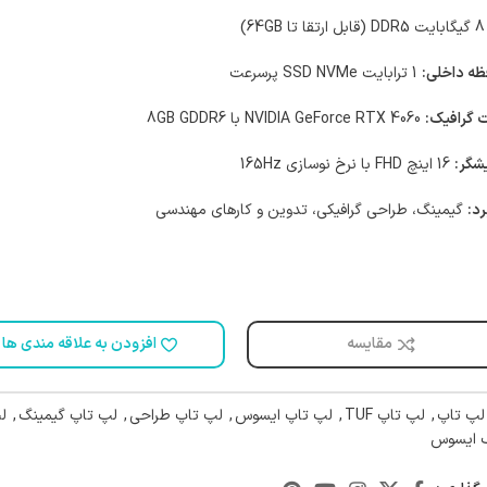
(قابل ارتقا تا 64GB)
ظه داخلی:
1 ترابایت SSD NVMe پرسرعت
 گرافیک:
NVIDIA GeForce RTX 4060 با 8GB GDDR6
شگر:
16 اینچ FHD با نرخ نوسازی 165Hz
رد:
گیمینگ، طراحی گرافیکی، تدوین و کارهای مهندسی
مقایسه
افزودن به علاقه مندی ها
لپ تاپ
,
لپ تاپ TUF
,
لپ تاپ ایسوس
,
لپ تاپ طراحی
,
لپ تاپ گیمینگ
,
ل
گ ایسوس