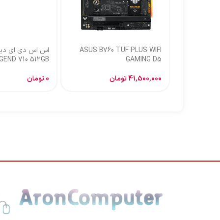
ASUS B760 TUF PLUS WIFI
GEND 710 512GB
GAMING D5
41,500,000
تومان
0
تومان